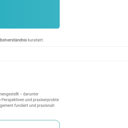
lbstverständnis
kuratiert.
engestellt – darunter
e Perspektiven und praxiserprobte
agement fundiert und praxisnah