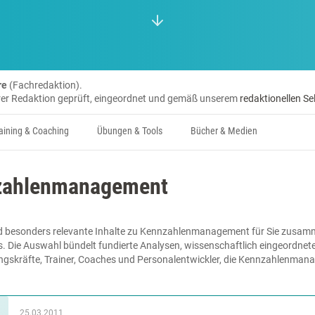
re
(Fachredaktion).
erer Redaktion geprüft, eingeordnet und gemäß unserem
redaktionellen Se
aining & Coaching
Übungen & Tools
Bücher & Medien
nzahlenmanagement
nd besonders relevante Inhalte zu Kennzahlenmanagement für Sie zusamm
s. Die Auswahl bündelt fundierte Analysen, wissenschaftlich eingeordnet
rungskräfte, Trainer, Coaches und Personalentwickler, die Kennzahlenman
25.03.2011