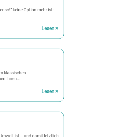
r so!“ keine Option mehr ist:
Lesen
om klassischen
en ihnen...
Lesen
Umwelt ist – und damit letztlich