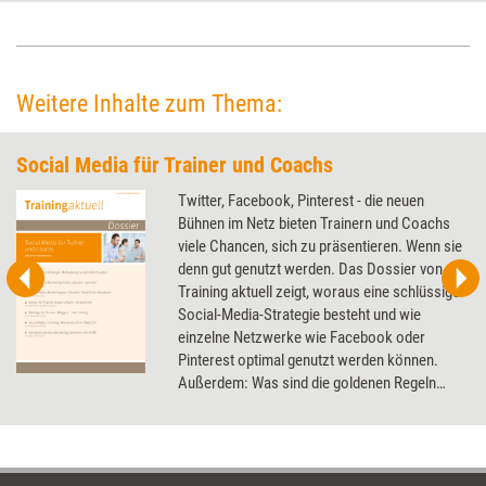
Wertvorstellungen und Lernbedürfnissen stellt Trainerinnen, Trainer und
Lernbegleitende vor Herausforderungen. Wie sie diesen begegnen
können und die Vielfalt als Chance für das gemeinsame Lernen nutzen,
berichten Inga Geisler und Julia Hartinger aus ihrer Trainingspraxis.
Weitere Inhalte zum Thema:
Social Media für Trainer und Coachs
Twitter, Facebook, Pinterest - die neuen
Bühnen im Netz bieten Trainern und Coachs
viele Chancen, sich zu präsentieren. Wenn sie
denn gut genutzt werden. Das Dossier von
Training aktuell zeigt, woraus eine schlüssige
Social-Media-Strategie besteht und wie
einzelne Netzwerke wie Facebook oder
Pinterest optimal genutzt werden können.
Außerdem: Was sind die goldenen Regeln
eines erfolgreichen Blogs und wie setze ich
mich mit einer Videobotschaft ideal in Szene?