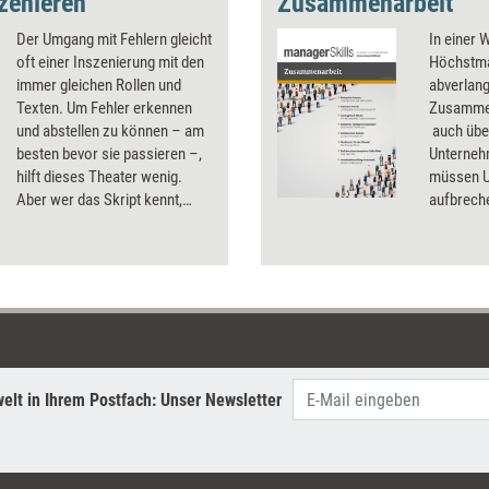
szenieren
Zusammenarbeit
Der Umgang mit Fehlern gleicht
In einer 
oft einer Inszenierung mit den
Höchstmaß
immer gleichen Rollen und
abverlan
Texten. Um Fehler erkennen
Zusammen
und abstellen zu können – am
auch über
besten bevor sie passieren –,
Unterneh
hilft dieses Theater wenig.
müssen U
Aber wer das Skript kennt,
aufbreche
kann es auch verändern.
aufbauen 
Offenheit
praktisch
elt in Ihrem Postfach: Unser Newsletter