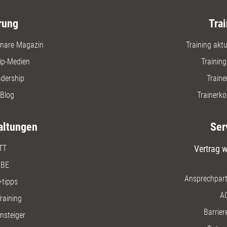
rung
Trai
nare Magazin
Training aktue
ip-Medien
Trainin
adership
Traine
Blog
Trainerko
altungen
Ser
TT
Vertrag w
BE
Ansprechpart
+tipps
A
raining
Barriere
insteiger