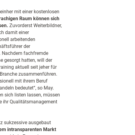
einher mit einer kostenlosen
prachigen Raum können sich
sen.
Zuvorderst Weiterbildner,
ch damit einer
onell arbeitenden
häftsführer der
n. Nachdem fachfremde
 gesorgt hatten, will der
ning aktuell seit jeher für
die Branche zusammenführen.
sionell mit ihrem Beruf
andeln bedeutet“, so May.
n sich listen lassen, müssen
ie ihr Qualitätsmanagement
tz sukzessive ausgebaut
em intransparenten Markt