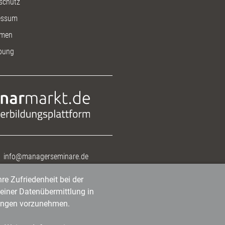
schutz
essum
men
bung
info@managerseminare.de
re Zufriedenheit bei der
einer Datenübermittlung in
tlungen vorzunehmen.