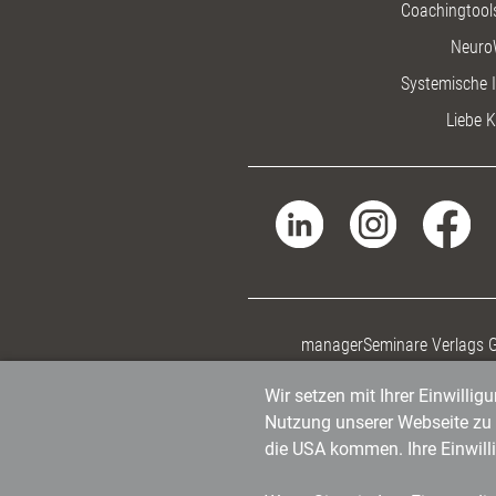
Coachingtools
Neuro
Systemische I
Liebe K
managerSeminare Verlags
Wir setzen mit Ihrer Einwilli
Nutzung unserer Webseite zu v
die USA kommen. Ihre Einwill