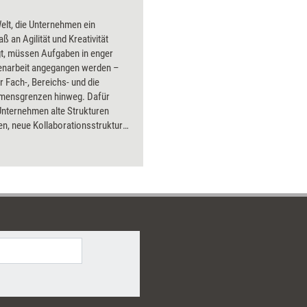
Welt, die Unternehmen ein
 an Agilität und Kreativität
gt, müssen Aufgaben in enger
arbeit angegangen werden –
 Fach-, Bereichs- und die
mensgrenzen hinweg. Dafür
nternehmen alte Strukturen
n, neue Kollaborationsstrukturen
und vor allem eine Kultur der
 fördern. Hintergrundwissen und
e Hinweise, wie das gelingt.