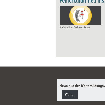
Fehlerkultur neu in
Stefanie Diers/trainerkoffer.de
News aus der Weiterbildungsw
Weiter