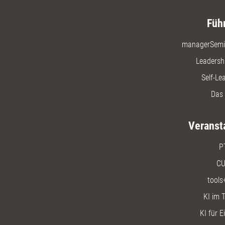
Füh
managerSemi
Leadersh
Self-Le
Das 
Veranst
P
CU
tools
KI im T
KI für E