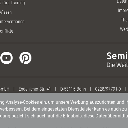
Daten
 fürs Training
Impr
Wissen
The
nterventionen
Wer
onflikte
 GmbH
|
Endenicher Str. 41
|
D-53115 Bonn
|
0228/97791-0
|
gung Analyse-Cookies ein, um unsere Werbung auszurichten und Ih
erbessern. Bei dem eingesetzten Dienstleister kann es auch zu 
igung bezieht sich auch auf die Erlaubnis, diese Datenübermit