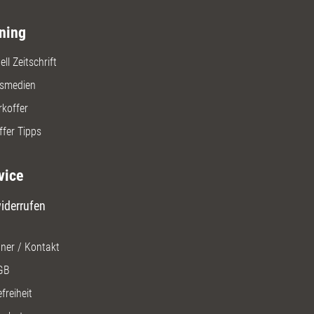
ning
ll Zeitschrift
gsmedien
rkoffer
ffer Tipps
vice
iderrufen
ner / Kontakt
GB
freiheit