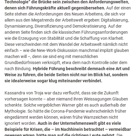
Technologie“ die Brücke sein zwischen den Anforderungswelten,
denen sich Führungskräfte aktuell gegenübersehen.
Auf der einen
Seite stehen die Anforderungen des Neuen Arbeitens, die sich vor
allem aus den Megatrends der Arbeitswelt ergeben: Digitalisierung,
Dynamisierung, Diversifizierung und Demokratisierung. Auf der
anderen Seite finden sich die klassischen Führungsanforderungen
wie die Erzeugung von Stabilität und die Schaffung von Klarheit.
Diese verschwinden mit dem Wandel der Arbeitswelt nämlich nicht
einfach – wie die New-Work-Diskussion manchmal implizit glauben
machen will –, denn sie sind eng mit menschlichen
Grundbedürfnissen verknüpft, etwa dem nach Kontrolle oder dem
nach Bindung.
Hybride Führung beschreibt demnach eine Art und
Weise zu führen, die beide Seiten nicht nur im Blick hat, sondern
sie idealerweise sogar klug miteinander verbindet.
Kassandra von Troja war dazu verflucht, dass sie die Zukunft
vorhersagen konnte – aber niemand ihren Weissagungen Glauben
schenkte. Solche vergeblichen Warner gibt es auch außerhalb der
Mythologie. So hätte die Corona-Pandemie wahrscheinlich früher
eingedämmt werden können, wären frühe Warnzeichen nicht
ignoriert worden.
Auch in der Unternehmenswelt gibt es viele
Beispiele für Krisen, die – im Nachhinein betrachtet – vermeidbar
gewesen wären, hätte man auf die richtigen Leute gehört.
Die