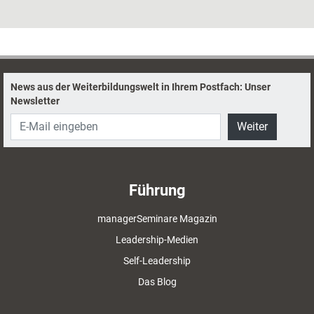
sehr schematisches Wissen und große Lücken in Sachen Führung,
Unternehmertum und langfristigem Denken. Aber was können
Unternehmen tun?
News aus der Weiterbildungswelt in Ihrem Postfach: Unser
Newsletter
Weiter
Führung
managerSeminare Magazin
Leadership-Medien
Self-Leadership
Das Blog