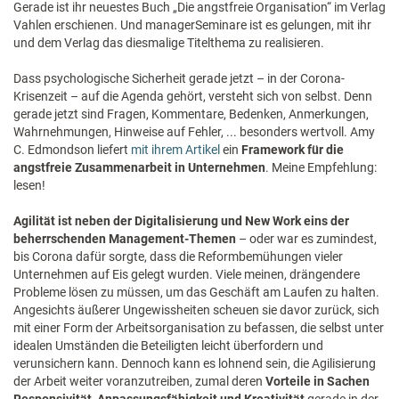
Gerade ist ihr neuestes Buch „Die angstfreie Organisation“ im Verlag
Vahlen erschienen. Und managerSeminare ist es gelungen, mit ihr
und dem Verlag das diesmalige Titelthema zu realisieren.
Dass psychologische Sicherheit gerade jetzt – in der Corona-
Krisenzeit – auf die Agenda gehört, versteht sich von selbst. Denn
gerade jetzt sind Fragen, Kommentare, Bedenken, Anmerkungen,
Wahrnehmungen, Hinweise auf Fehler, ... besonders wertvoll. Amy
C. Edmondson liefert
mit ihrem Artikel
ein
Framework für die
angstfreie Zusammenarbeit in Unternehmen
. Meine Empfehlung:
lesen!
Agilität ist neben der Digitalisierung und New Work eins der
beherrschenden Management-Themen
– oder war es zumindest,
bis Corona dafür sorgte, dass die Reformbemühungen vieler
Unternehmen auf Eis gelegt wurden. Viele meinen, drängendere
Probleme lösen zu müssen, um das Geschäft am Laufen zu halten.
Angesichts äußerer Ungewissheiten scheuen sie davor zurück, sich
mit einer Form der Arbeitsorganisation zu befassen, die selbst unter
idealen Umständen die Beteiligten leicht überfordern und
verunsichern kann. Dennoch kann es lohnend sein, die Agilisierung
der Arbeit weiter voranzutreiben, zumal deren
Vorteile in Sachen
Responsivität, Anpassungsfähigkeit und Kreativität
gerade in der