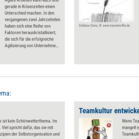
Agiles Arbeiten kann auch und
gerade in Krisenzeiten einen
Unterschied machen. In den
vergangenen zwei Jahrzehnten
haben sich eine Reihe von
Stefanie Diers, © www.trainerkoffer.de
Faktoren herauskristallisiert,
die sich für die erfolgreiche
Agilisierung von Unternehmen
besonders bewährt haben.
ema:
Teamkultur entwick
 ist kein Schönwetterthema. Im
Wenn Tea
 Viel spricht dafür, das sie mit
mangelt e
nzipien der Selbstorganisation und
Teamkultu