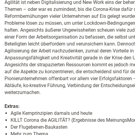
Agilität ist neben Digitalisierung und New Work eins der be
Themen – oder war es zumindest, bis die Corona-Krise dafür 
Reformbemühungen vieler Unternehmen auf Eis gelegt wurden
Probleme lösen zu müssen, um unter Lockdown-Bedingungen
halten. Angesichts äußerer Ungewissheiten scheuen viele zud
einer Form der Arbeitsorganisation zu befassen, die selbst u
Beteiligten leicht überfordern und verunsichern kann. Dennoch 
Agilisierung der Arbeit nachzudenken, zumal deren Vorteile in
Anpassungsfähigkeit und Kreativität gerade in der Krise den
Angesichts der strapazierten Ressourcen kommt es jedoch meh
auf die Aspekte zu konzentrieren, die entscheidend sind für den
Pionierunternehmen offenbart vor allem vier Erfolgsfaktoren
Abläufe, ko-kreative Führung, Verbindung der Entscheidungse
weiterzumachen.
Extras:
Agile Kernprinzipien damals und heute
KILLT Corona die AGILITÄT? (Ergebnisse des MeinungsMon
Der Flugebenen-Baukasten
Mehr zum Thema