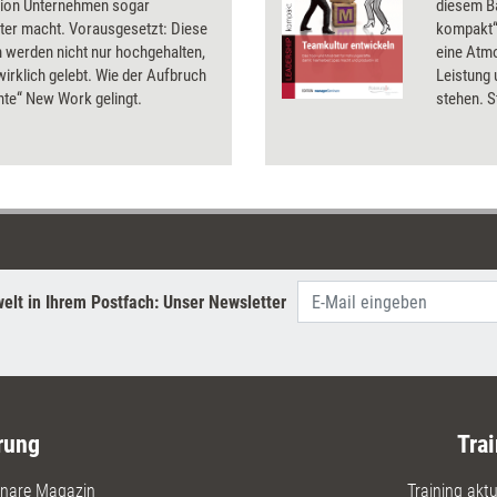
ation Unternehmen sogar
diesem B
ter macht. Vorausgesetzt: Diese
kompakt“,
n werden nicht nur hochgehalten,
eine Atm
irklich gelebt. Wie der Aufbruch
Leistung
chte“ New Work gelingt.
stehen. S
reagieren
gezielt z
etabliere
gegenseit
Erfolg bil
elt in Ihrem Postfach: Unser Newsletter
rung
Trai
nare Magazin
Training aktue