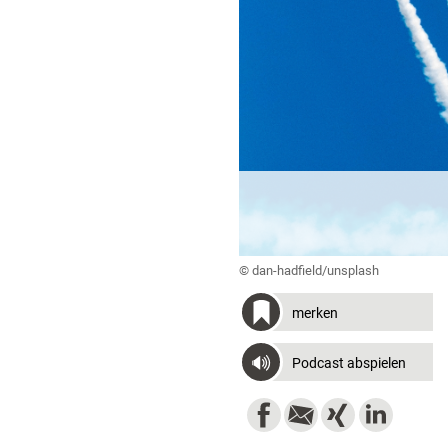
© dan-hadfield/unsplash
merken
Podcast abspielen