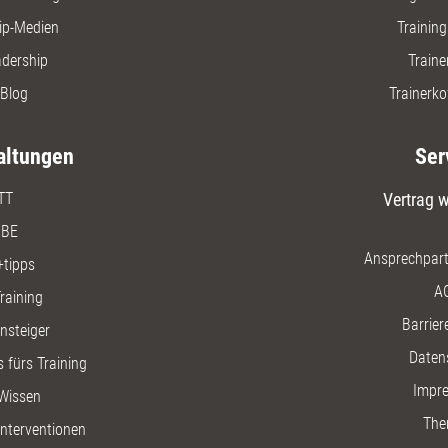
ip-Medien
Trainin
adership
Traine
Blog
Trainerko
altungen
Ser
TT
Vertrag w
BE
Ansprechpart
+tipps
A
raining
Barriere
insteiger
Daten
 fürs Training
Impr
Wissen
The
nterventionen