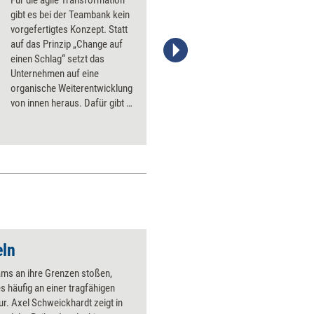
Für die agile Transformation
gibt es bei der Teambank kein
vorgefertigtes Konzept. Statt
auf das Prinzip „Change auf
einen Schlag“ setzt das
Johannes Sauer/www.trainerkoffer.de
Unternehmen auf eine
organische Weiterentwicklung
von innen heraus. Dafür gibt es
kein Rezept, aber einige
Grundbedingungen, die den
Wandel begünstigen.
eln
ms an ihre Grenzen stoßen,
s häufig an einer tragfähigen
r. Axel Schweickhardt zeigt in