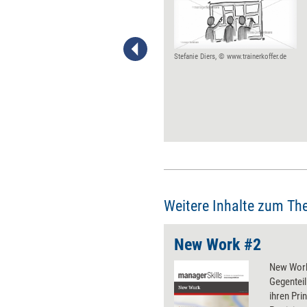
Unternehmen tendieren dazu,
zu verkalken. Viele über die
Zeit etablierte Praktiken – also
Strukturen, Richtlinien,
Verfahren, Rituale, Regeln und
Stefanie Diers, © www.trainerkoffer.de
Prozesse – verhindern, dass
talentierte Mitarbeiterinnen und
Mitarbeiter schnell und
marktorientiert handeln. Mit
einem Praktikenputz können
hinderliche Praktiken
abgeschafft – und damit die
Vitalität der Organisation
gestärkt werden.
Weitere Inhalte zum Th
New Work #2
New Work
Gegenteil.
ihren Pri