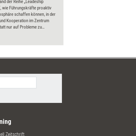
and der Reihe „Leadeship
 wie Führungskräfte proaktiv
osphäre schaffen können, in der
 und Kooperation im Zentrum
tatt nur auf Probleme zu
, lernen Sie, den Teamspirit
u stärken und eine Kultur zu
n, in der agiles Handeln und
iges Vertrauen die Basis für
den.
ning
ll Zeitschrift