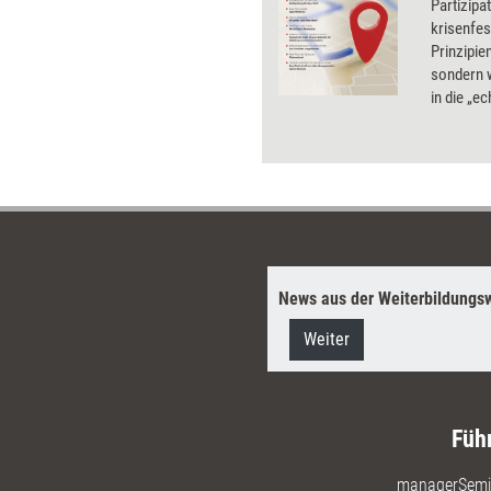
Partizip
krisenfes
Prinzipie
sondern w
in die „e
News aus der Weiterbildungsw
Weiter
Füh
managerSemi