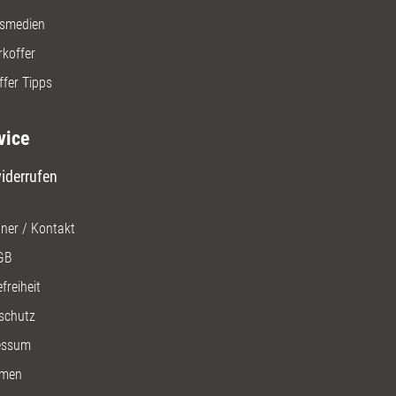
gsmedien
rkoffer
ffer Tipps
vice
iderrufen
ner / Kontakt
GB
freiheit
schutz
essum
men