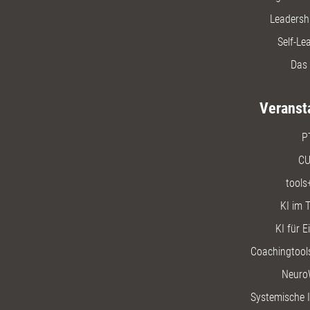
Leadersh
Self-Le
Das 
Veranst
P
CU
tools
KI im T
KI für E
Coachingtools
Neuro
Systemische I