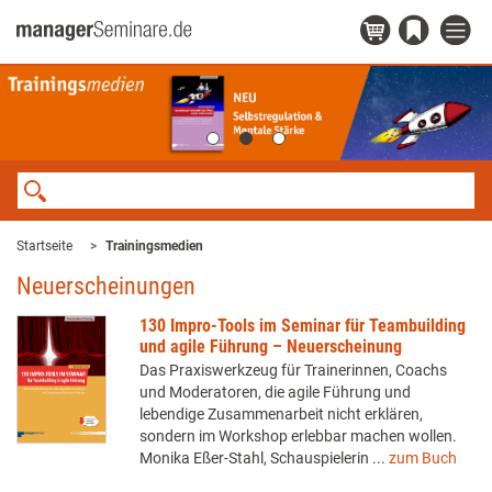
Startseite
Trainingsmedien
Neuerscheinungen
130 Impro-Tools im Seminar für Teambuilding
und agile Führung – Neuerscheinung
Das Praxiswerkzeug für Trainerinnen, Coachs
und Moderatoren, die agile Führung und
lebendige Zusammenarbeit nicht erklären,
sondern im Workshop erlebbar machen wollen.
Monika Eßer-Stahl, Schauspielerin ...
zum Buch