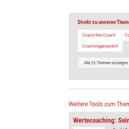
Direkt zu unseren Them
Coach-the-Coach
C
Coachinggespräch
Alle 23 Themen anzeigen
Weitere Tools zum The
Coaching-Ort: Lust auf Literatur - Spaziergang mit Goethe
Wertecoaching: Sein