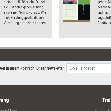
meint Urs R. Bärtschi. Er - oder
gehen. Mi
sie - ist den eigenen Kunden
bearbeite
also einen Schritt voraus. Wie
und nach
sich Beratungsprofis diesen
angestoß
Vorsprung erarbeiten können,
Ansätze m
erklärt der Schweizer Coach in
Coaching
neun Impulsen.
elt in Ihrem Postfach: Unser Newsletter
rung
Trai
nare Magazin
Training aktue