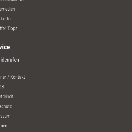
gsmedien
rkoffer
ffer Tipps
vice
iderrufen
ner / Kontakt
GB
freiheit
schutz
essum
men