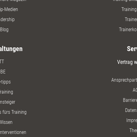
ip-Medien
Trainin
adership
Traine
Blog
Trainerko
altungen
Ser
TT
Vertrag w
BE
Ansprechpart
+tipps
A
raining
Barriere
insteiger
Daten
 fürs Training
Impr
Wissen
The
nterventionen