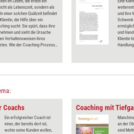
iten im Leben, die erlebt ein
Eine Klien
cht als Lebenszeit, sondern als
weiterent
 In einer solchen Quälzeit befindet
und ihre 
Klientin, die Hilfe über ein
Schwenk 
hing sucht: Sie spürt, dass ihre
ermöglicht
bnehmen und sieht die Ursache
und Hand
den Verhaltensweisen ihres
Klientin 
zten. Wie der Coaching-Prozess
Handlung
ird, zeigt dieses Praxisbeispiel.
diesen Pr
Entwickl
ema:
ür Coachs
Coaching mit Tiefg
Ein erfolgreicher Coach ist
Manchmal 
einer, der bereits dort ist,
an der O
wohin seine Kunden wollen,
sind Meth