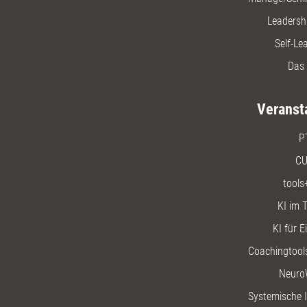
Leadersh
Self-Le
Das 
Veranst
P
CU
tools
KI im T
KI für E
Coachingtools
Neuro
Systemische I