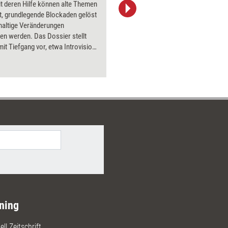
t deren Hilfe können alte Themen
Bildsprac
t, grundlegende Blockaden gelöst
aktuell ha
haltige Veränderungen
Bilder.
en werden. Das Dossier stellt
it Tiefgang vor, etwa Introvision-
, Hypnose und Amplifizieren.
ning
ll Zeitschrift