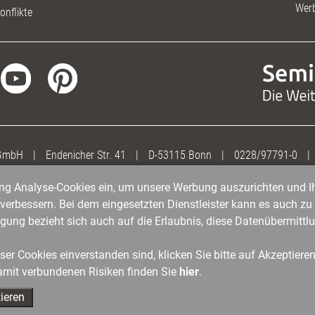
Wer
onflikte
 GmbH
|
Endenicher Str. 41
|
D-53115 Bonn
|
0228/97791-0
|
gung Analyse-Cookies ein, um unsere Werbung auszurichten und Ih
erbessern. Bei dem eingesetzten Dienstleister kann es auch zu 
igung bezieht sich auch auf die Erlaubnis, diese Datenübermit
er Cookies einverstanden sind, klicken Sie bitte auf Akzeptiere
amit verbundenen Risiken finden Sie
hier
.
ieren