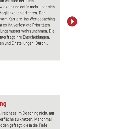
tin will sich beruflich
Herr Bla
wickeln und dafür mehr über sich
selbst ve
Möglichkeiten erfahren. Der
Betracht
vom Karriere- ins Wertecoaching
ausprobie
 es ihr, verfestigte Prioritäten
verkaufen
lungsmuster wahrzunehmen. Die
umgehen. 
hinterfragt ihre Entscheidungen,
Sitzunge
en und Einstellungen. Durch
beschrieb
ozessschritt eröffnen neue
einer ber
ungs- und Handlungsspielräume.
ang
Mann
reicht es im Coaching nicht, nur
Über 1000
berfläche zu kratzen. Manchmal
Flipchart
oden gefragt, die in die Tiefe
PowerPoin