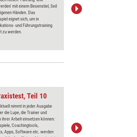
erden' mit einem Besenstiel, Seil
Fotosegm
eigenen Händen. Das
verbesse
spiel eignet sich, um in
Schärfun
ations- und Führungstraining
Seminart
t zu werden.
allgemein
axistest, Teil 10
Verbotsschild
aktuell nimmt in jeder Ausgabe
Über 1000
er die Lupe, die Trainer und
Flipchart
 ihrer Arbeit einsetzen können:
PowerPoin
spiele, Coachingtools,
Bildsprac
s, Apps, Software etc. werden
aktuell ha