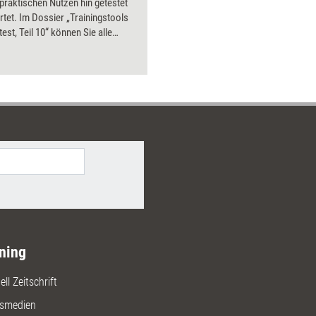
 praktischen Nutzen hin getestet
Bilder.
tet. Im Dossier „Trainingstools
test, Teil 10“ können Sie alle
bnisse aus 2016 nachlesen – mit
Preisen und Bezugsquellen.
ning
ll Zeitschrift
gsmedien