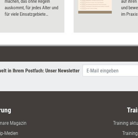
machen, das ohne Regeln
auf ihren
auskommt, für jedes Alter und
und bewer
für viele Einsatzgebiete
im Praxis
geeignet sein soll. Was
Testerge
„Kopfsalat mit Herz“ wirklich
Infos zu 
kann, hat Training aktuell mit
einem Praxistest
herausgefunden.
elt in Ihrem Postfach: Unser Newsletter
rung
Trai
nare Magazin
Training aktue
ip-Medien
Trainin