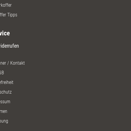
rkoffer
ffer Tipps
vice
iderrufen
ner / Kontakt
GB
freiheit
schutz
essum
men
bung