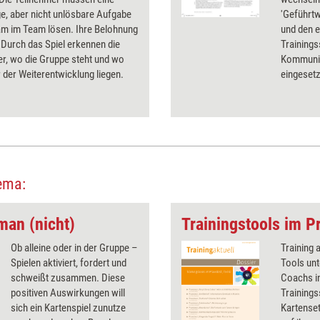
e, aber nicht unlösbare Aufgabe
'Geführtw
m im Team lösen. Ihre Belohnung
und den 
Durch das Spiel erkennen die
Trainings
r, wo die Gruppe steht und wo
Kommunik
r der Weiterentwicklung liegen.
eingesetz
ema:
man (nicht)
Trainingstools im Pr
Ob alleine oder in der Gruppe –
Training 
Spielen aktiviert, fordert und
Tools unt
schweißt zusammen. Diese
Coachs in
positiven Auswirkungen will
Trainings
sich ein Kartenspiel zunutze
Kartenset