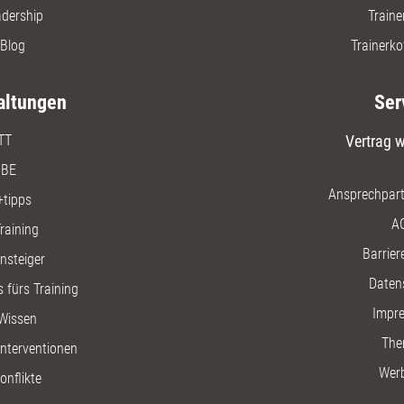
adership
Traine
Blog
Trainerko
altungen
Ser
TT
Vertrag w
BE
Ansprechpart
+tipps
A
raining
Barriere
insteiger
Daten
 fürs Training
Impr
Wissen
The
nterventionen
Wer
onflikte