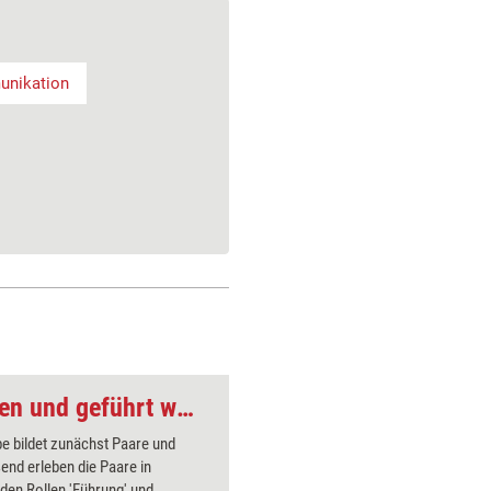
nikation
Trainingsspiel: Führen und geführt werden
Trainingsspiel: Das
e bildet zunächst Paare und
Die Teiln
end erleben die Paare in
Outdoor-T
den Rollen 'Führung' und
jeder Tei