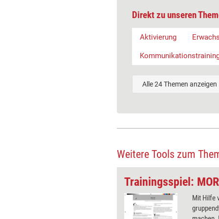
Direkt zu unseren Them
Aktivierung
Erwachs
Kommunikationstrainin
Alle 24 Themen anzeigen
Weitere Tools zum The
Zaubertrick
Trainingsspiel: MO
ingsspiel 'Der Zaubertrick' soll
Mit Hilfe
nehmern das mangelnde
gruppend
ierte Hinhören/Hinschauen und
machen. 