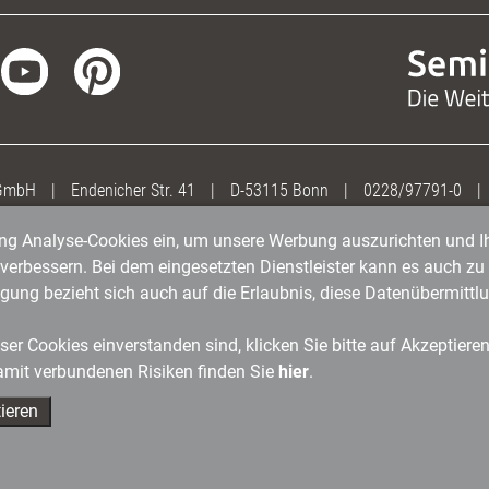
 GmbH
|
Endenicher Str. 41
|
D-53115 Bonn
|
0228/97791-0
|
gung Analyse-Cookies ein, um unsere Werbung auszurichten und Ih
erbessern. Bei dem eingesetzten Dienstleister kann es auch zu 
igung bezieht sich auch auf die Erlaubnis, diese Datenübermit
er Cookies einverstanden sind, klicken Sie bitte auf Akzeptiere
amit verbundenen Risiken finden Sie
hier
.
ieren