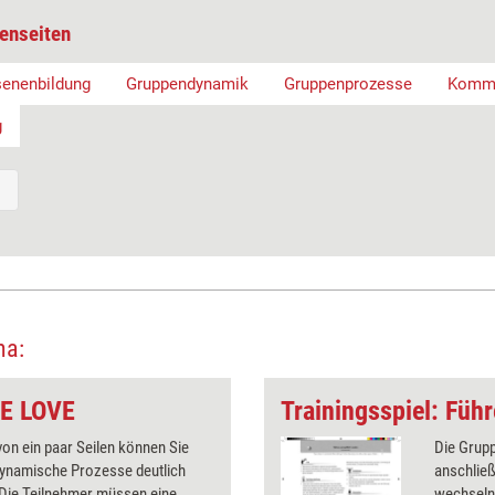
enseiten
enenbildung
Gruppendynamik
Gruppenprozesse
Kommu
g
ma:
RE LOVE
 von ein paar Seilen können Sie
Die Grupp
ynamische Prozesse deutlich
anschließ
Die Teilnehmer müssen eine
wechseln