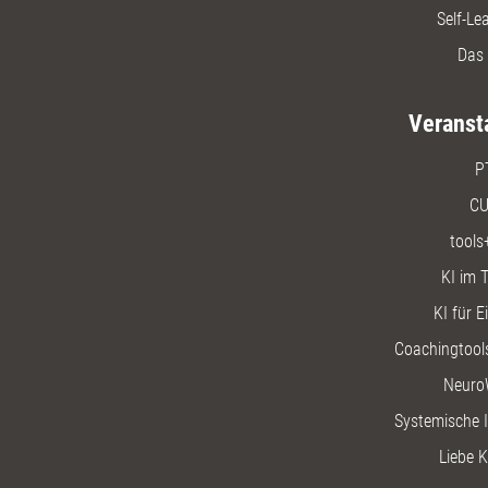
Self-Le
Das 
Veranst
P
CU
tools
KI im T
KI für E
Coachingtools
Neuro
Systemische I
Liebe K