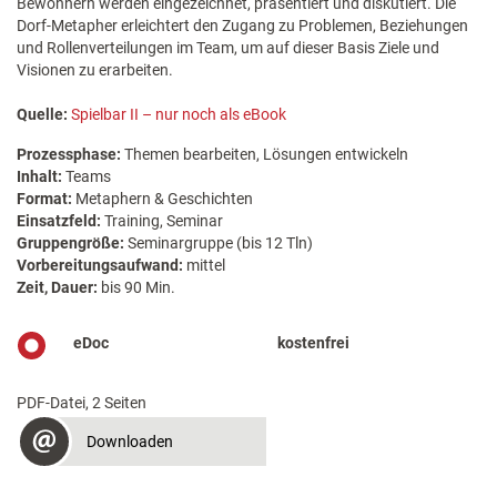
Bewohnern werden eingezeichnet, präsentiert und diskutiert. Die
Dorf-Metapher erleichtert den Zugang zu Problemen, Beziehungen
und Rollenverteilungen im Team, um auf dieser Basis Ziele und
Visionen zu erarbeiten.
Quelle:
Spielbar II – nur noch als eBook
Prozessphase:
Themen bearbeiten, Lösungen entwickeln
Inhalt:
Teams
Format:
Metaphern & Geschichten
Einsatzfeld:
Training, Seminar
Gruppengröße:
Seminargruppe (bis 12 Tln)
Vorbereitungsaufwand:
mittel
Zeit, Dauer:
bis 90 Min.
eDoc
kostenfrei
PDF-Datei, 2 Seiten
Downloaden