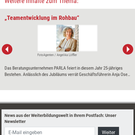
Weitere Inhalte zum Thema:
„Teamentwicklung im Rohbau“
FotoAgenten / Angelika Löffler
Das Beratungsunternehmen PARLA feiert in diesem Jahr 25-jähriges
Bestehen. Anlässlich des Jubiläums verrät Geschäftsführerin Anja Oser
im Interview mit Training aktuell, welcher ihr ungewöhnlichster Auftrag
war und was ihr Wunschauftrag wäre.
News aus der Weiterbildungswelt in Ihrem Postfach: Unser
Newsletter
Weiter