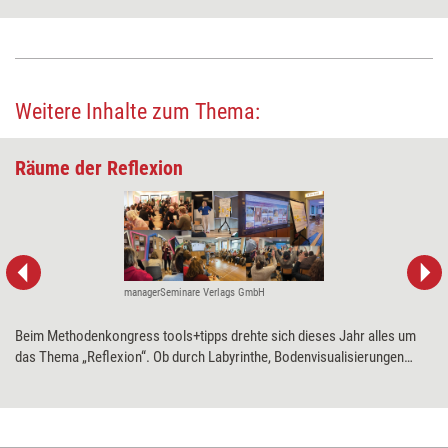
Weitere Inhalte zum Thema:
Räume der Reflexion
managerSeminare Verlags GmbH
Beim Methodenkongress tools+tipps drehte sich dieses Jahr alles um
das Thema „Reflexion“. Ob durch Labyrinthe, Bodenvisualisierungen
oder spontane Fotosessions – bei dem Event aus dem Hause
managerSeminare erfuhren die Teilnehmenden, wie sich mit
Reflexionsmethoden Stressmuster erkunden, Perspektiven wechseln
und innere Anteile sichtbar machen lassen. Kulisse für die