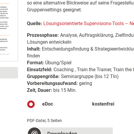
so eine alternative Blickweise auf seine Fragestell
Gruppensettings geeignet.
Quelle:
Lösungsorientierte Supervisions-Tools – N
Prozessphase:
Analyse, Auftragsklärung, Zielfind
Lösungen entwickeln
Inhalt:
Entscheidungsfindung & Strategieentwicklu
finden
Format:
Übung/Spiel
Einsatzfeld:
Coaching , Train the Trainer, Train the
Gruppengröße:
Seminargruppe (bis 12 Tln)
Vorbereitungsaufwand:
gering
Zeit, Dauer:
bis 15 Min.
eDoc
kostenfrei
PDF-Datei, 5 Seiten
Downloaden