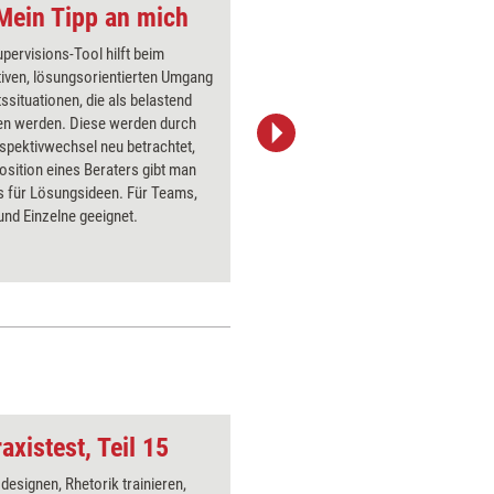
Mein Tipp an mich
pervisions-Tool hilft beim
Das Super
iven, lösungsorientierten Umgang
Gelungen
tssituationen, die als belastend
Bewältigu
n werden. Diese werden durch
Supervisa
spektivwechsel neu betrachtet,
Wetter-M
osition eines Beraters gibt man
ihre aktu
s für Lösungsideen. Für Teams,
ausgehend
nd Einzelne geeignet.
veränder
entwickel
axistest, Teil 15
Wetter: Schneerege
 designen, Rhetorik trainieren,
Über 1000