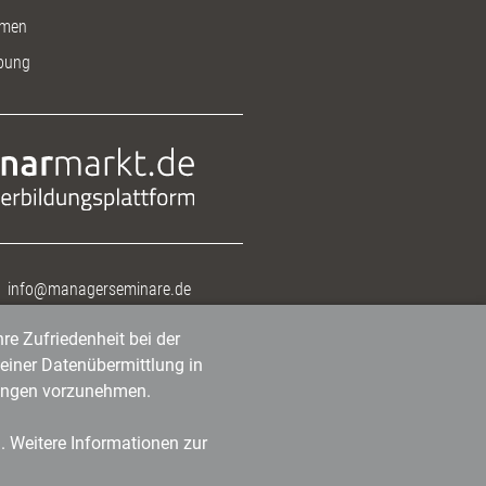
men
bung
info@managerseminare.de
re Zufriedenheit bei der
einer Datenübermittlung in
tlungen vorzunehmen.
n. Weitere Informationen zur