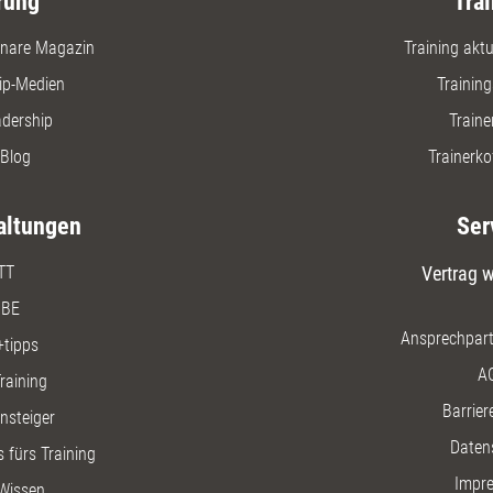
rung
Trai
nare Magazin
Training aktue
ip-Medien
Trainin
adership
Traine
Blog
Trainerko
altungen
Ser
TT
Vertrag w
BE
Ansprechpart
+tipps
A
raining
Barriere
insteiger
Daten
 fürs Training
Impr
Wissen