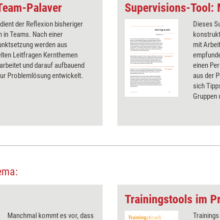
 Team-Palaver
Supervisions-Tool: 
dient der Reflexion bisheriger
Dieses Su
n in Teams. Nach einer
konstrukt
nktsetzung werden aus
mit Arbei
ten Leitfragen Kernthemen
empfunde
arbeitet und darauf aufbauend
einen Per
zur Problemlösung entwickelt.
aus der P
sich Tipp
Gruppen u
ema:
Trainingstools im Pr
Manchmal kommt es vor, dass
Trainings