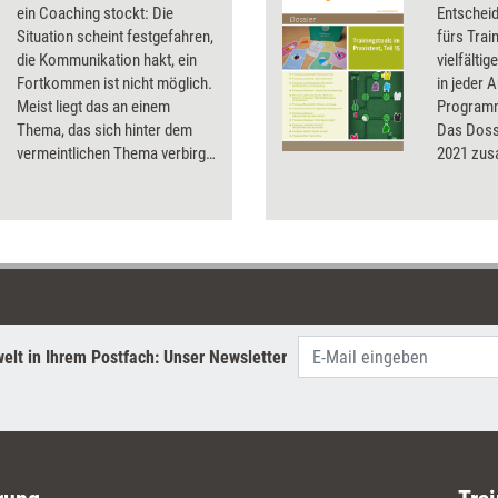
ein Coaching stockt: Die
Entscheid
Situation scheint festgefahren,
fürs Trai
die Kommunikation hakt, ein
vielfälti
Fortkommen ist nicht möglich.
in jeder 
Meist liegt das an einem
Programm
Thema, das sich hinter dem
Das Dossi
vermeintlichen Thema verbirgt
2021 zu
und erst einmal
„hervorgekitzelt“ werden muss
– zum Beispiel durch den
Einsatz von Metaphern. Was
es mit der Metaphernarbeit auf
sich hat und wie Metaphern im
Coachingprozess eingesetzt
werden können.
elt in Ihrem Postfach: Unser Newsletter