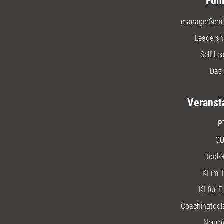
Füh
managerSemi
Leadersh
Self-Le
Das 
Veranst
P
CU
tools
KI im T
KI für E
Coachingtools
Neuro