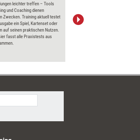
ungen leichter treffen – Tools
Flipchart
ning und Coaching dienen
PowerPoin
gen Zwecken. Training aktuell testet
Bildsprac
Ausgabe ein Spiel, Kartenset oder
aktuell ha
 auf seinen praktischen Nutzen.
Bilder.
er fasst alle Praxistests aus
sammen.