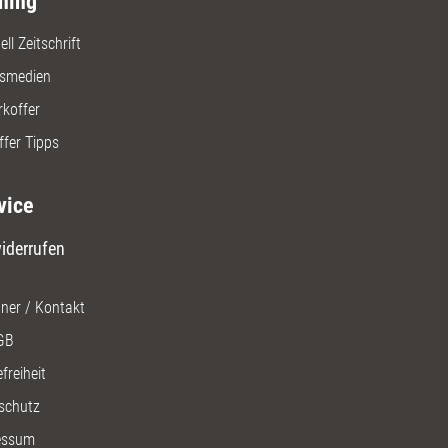
ning
ll Zeitschrift
gsmedien
rkoffer
ffer Tipps
vice
iderrufen
ner / Kontakt
GB
freiheit
schutz
essum