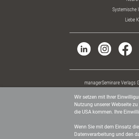
Systemische I
Liebe K
managerSeminare Verlags
Wir setzen mit Ihrer Einwilli
Nutzung unserer Webseite zu v
die USA kommen. Ihre Einwill
Wenn Sie mit dem Einsatz dies
Datenverarbeitung und den d