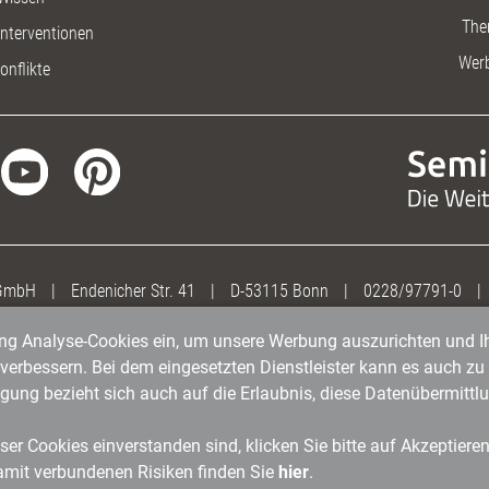
The
nterventionen
Wer
onflikte
 GmbH
|
Endenicher Str. 41
|
D-53115 Bonn
|
0228/97791-0
|
gung Analyse-Cookies ein, um unsere Werbung auszurichten und Ih
erbessern. Bei dem eingesetzten Dienstleister kann es auch zu 
igung bezieht sich auch auf die Erlaubnis, diese Datenübermit
er Cookies einverstanden sind, klicken Sie bitte auf Akzeptiere
amit verbundenen Risiken finden Sie
hier
.