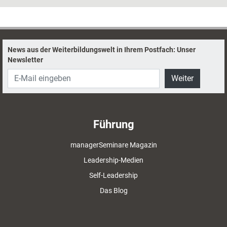
kommuniziere ich in meinem beruflichen Umfeld, sodass sich niemand
vor den Kopf gestoßen fühlt? Coach und Trainerin Anna Fuchs liefert
Antworten – mithilfe von Methoden und Modellen des
Kommunikationspsychologen Friedemann Schulz von Thun.
News aus der Weiterbildungswelt in Ihrem Postfach: Unser
Newsletter
Weiter
Führung
managerSeminare Magazin
Leadership-Medien
Self-Leadership
Das Blog