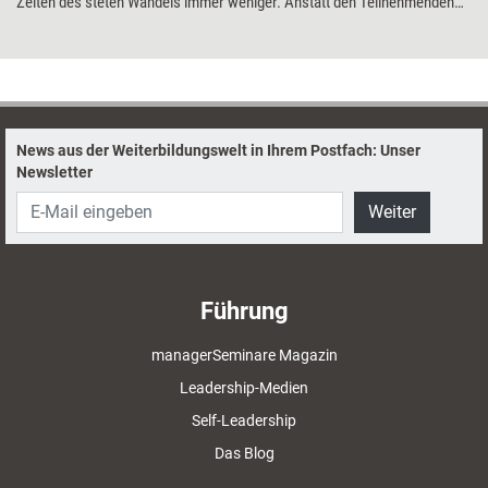
Zeiten des steten Wandels immer weniger. Anstatt den Teilnehmenden
Wissen zu vermitteln, sollten Trainerinnen und Trainer ihnen
ermöglichen, ihre eigenen Themen auf die Agenda zu setzen. Wie es
funktioniert, Seminare für die neuen Anforderungen der VUKA-Welt fit zu
machen, erklärt die Trainerin Nadja Petranovskaja.
News aus der Weiterbildungswelt in Ihrem Postfach: Unser
Newsletter
Weiter
Führung
managerSeminare Magazin
Leadership-Medien
Self-Leadership
Das Blog