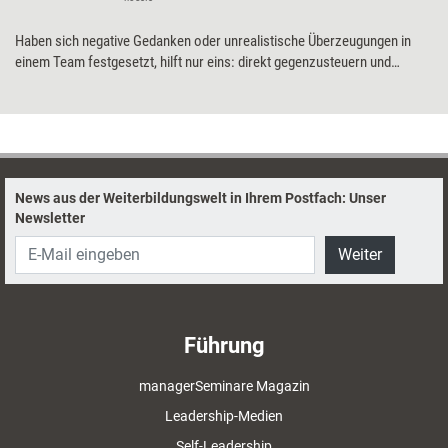
Haben sich negative Gedanken oder unrealistische Überzeugungen in
einem Team festgesetzt, hilft nur eins: direkt gegenzusteuern und
Denkgewohnheiten zu ändern. Das kann durch positiv formulierte
Glaubenssätze – sogenannte Affirmationen – geschehen. Wie diese
entwickelt und eingesetzt werden können.
News aus der Weiterbildungswelt in Ihrem Postfach: Unser
Newsletter
Weiter
Führung
managerSeminare Magazin
Leadership-Medien
Self-Leadership