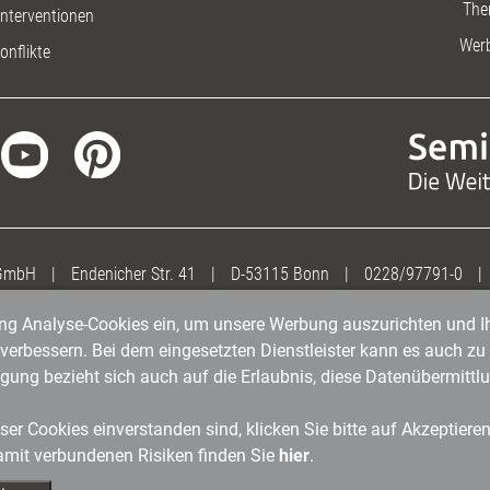
The
nterventionen
Wer
onflikte
 GmbH
|
Endenicher Str. 41
|
D-53115 Bonn
|
0228/97791-0
|
gung Analyse-Cookies ein, um unsere Werbung auszurichten und Ih
erbessern. Bei dem eingesetzten Dienstleister kann es auch zu 
igung bezieht sich auch auf die Erlaubnis, diese Datenübermit
er Cookies einverstanden sind, klicken Sie bitte auf Akzeptiere
amit verbundenen Risiken finden Sie
hier
.