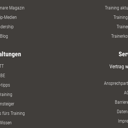
nare Magazin
Training aktue
ip-Medien
Trainin
adership
Traine
Blog
Trainerko
altungen
Ser
TT
Vertrag w
BE
Ansprechpart
+tipps
A
raining
Barriere
insteiger
Daten
 fürs Training
Impr
Wissen