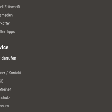
ll Zeitschrift
gsmedien
rkoffer
ffer Tipps
vice
iderrufen
ner / Kontakt
GB
freiheit
schutz
essum