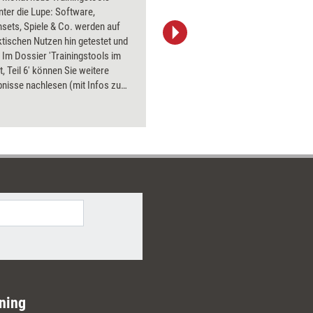
unter die Lupe: Software,
PowerPoin
sets, Spiele & Co. werden auf
Bildsprac
ktischen Nutzen hin getestet und
aktuell ha
 Im Dossier 'Trainingstools im
Bilder.
t, Teil 6' können Sie weitere
nisse nachlesen (mit Infos zu
nd Bezugsquellen). Getestet
ht Spiele, ein visuelles
h, ein Mediations-Tool - und
eide, mit der man sich die Finger
schmutzig macht.
ning