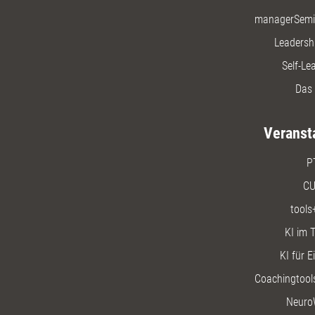
managerSemi
Leadersh
Self-Le
Das 
Veranst
P
CU
tools
KI im T
KI für E
Coachingtools
Neuro