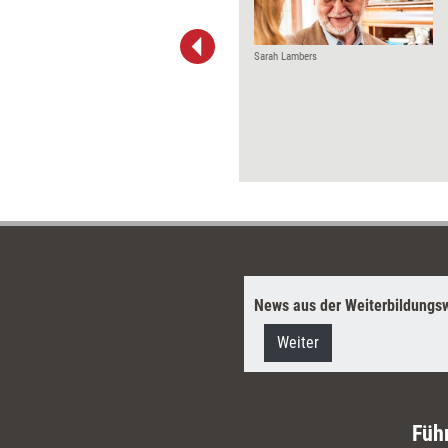
r dem Einzelbezug und bestellen
Konfliktlösungs-Doppelpack'
tlösungs-Tools' und 'Konflikte
Sarah Lambers
Teams und große Gruppen'). Hier
diatoren, Klärungshelfer und
erater die besten Interventionen.
News aus der Weiterbildungsw
Weiter
Füh