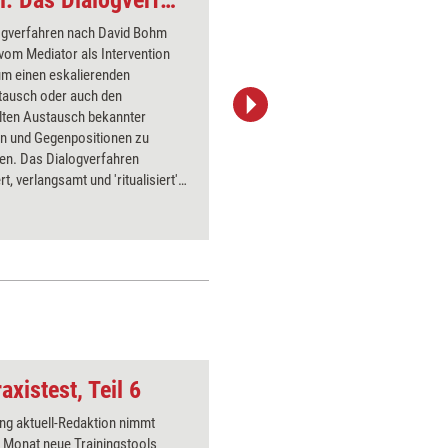
Konfliktlösungs-Tool: Das Dialogverfahren als Musterunterbrechung
ogverfahren nach David Bohm
Gibt es i
 vom Mediator als Intervention
starke Po
um einen eskalierenden
das eigen
tausch oder auch den
blockiere
lten Austausch bekannter
mittels e
en und Gegenpositionen zu
Aufstellu
en. Das Dialogverfahren
schnell a
rt, verlangsamt und 'ritualisiert'
ausgeräu
eren Gesprächsverlauf und
gestärkt
ht damit destruktive
zwischen 
sdynamiken. Wertschätzung und
werden.
iger Respekt werden gefördert.
axistest, Teil 6
Bedrohung
ing aktuell-Redaktion nimmt
Über 1000
 Monat neue Trainingstools
Flipchart