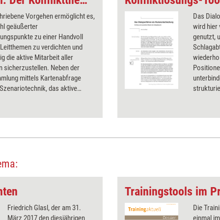
Konfliktlösungs-Tool: Der Konfliktthemen-Markt
hriebene Vorgehen ermöglicht es,
Das Dial
ahl geäußerter
wird hier
ungspunkte zu einer Handvoll
genutzt, 
 Leitthemen zu verdichten und
Schlagab
ig die aktive Mitarbeit aller
wiederho
en sicherzustellen. Neben der
Position
mlung mittels Kartenabfrage
unterbind
zenariotechnik, das aktive
strukturie
n der Themen auf dem „Markt”
den weit
nktabfrage zum Einsatz.
durchbric
Gespräch
gegenseit
ema:
hten
Trainingstools im Pr
Friedrich Glasl, der am 31.
Die Train
März 2017 den diesjährigen
einmal im