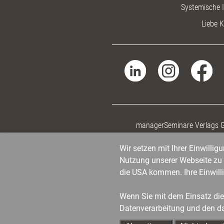
Systemische I
Liebe K
managerSeminare Verlags
Wir setzen mit Ihrer Einwilli
Nutzung unserer Webseite zu v
die USA kommen. Ihre Einwill
Wenn Sie mit dem Einsatz dies
Datenverarbeitung und den d