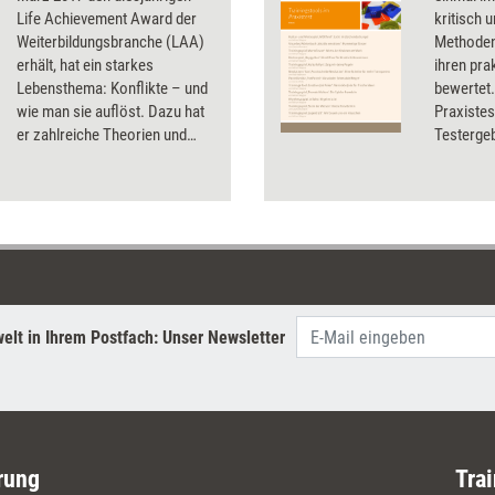
Life Achievement Award der
kritisch 
Weiterbildungsbranche (LAA)
Methoden
erhält, hat ein starkes
ihren pra
Lebensthema: Konflikte – und
bewertet.
wie man sie auflöst. Dazu hat
Praxistes
er zahlreiche Theorien und
Testergeb
ebenso viele praktische
Preisen u
Techniken entwickelt. Ein Blick
wurden ac
auf sein umfangreiches Werk.
Wörterbuc
Pastellkr
nicht(!) 
elt in Ihrem Postfach: Unser Newsletter
rung
Trai