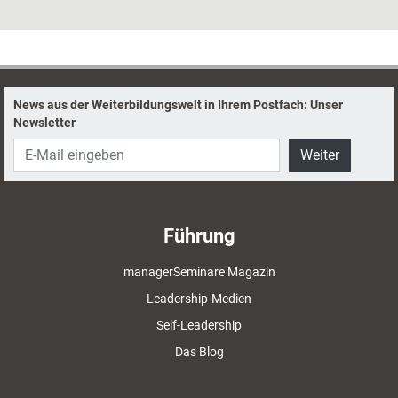
aufeinander – ein Setting, in dem es nicht selten zu Missverständnissen
kommt. Dabei sind es häufig gar nicht die sprachlichen Barrieren, an
denen Kommunikation scheitert, sondern vermeintliche „Kleinigkeiten“
wie Umfang von Kontext oder Gesprächspausen. Wie sich kulturell
geprägte Kommunikationsgewohnheiten und -bedürfnisse erkennen
lassen und worauf bei der Durchführung multikultureller Trainings und
News aus der Weiterbildungswelt in Ihrem Postfach: Unser
Coachings zu achten ist.
Newsletter
Weiter
Führung
managerSeminare Magazin
Leadership-Medien
Self-Leadership
Das Blog