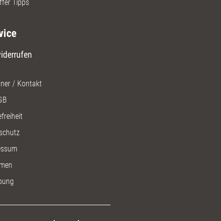
ffer Tipps
vice
iderrufen
ner / Kontakt
GB
freiheit
schutz
essum
men
bung