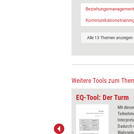
Beziehungsmanagemen
Kommunikationstrainin
Alle 13 Themen anzeigen
Weitere Tools zum The
zung ermöglichen
EQ-Tool: Der Turm
Team gibt es verschiedenen
Mit diese
hkeiten, die unterschiedliche
Teilnehm
und Schwächen haben. Um
Interpret
 erfolgreich zu sein, ist es
Dadurch 
dass jedes Teammitglied mit
Wahrnehm