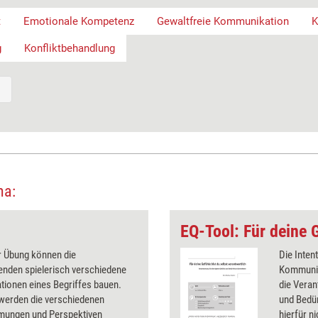
t
Emotionale Kompetenz
Gewaltfreie Kommunikation
K
g
Konfliktbehandlung
ma:
r Übung können die
Die Inten
enden spielerisch verschiedene
Kommunik
ationen eines Begriffes bauen.
die Veran
werden die verschiedenen
und Bedü
ungen und Perspektiven
hierfür n