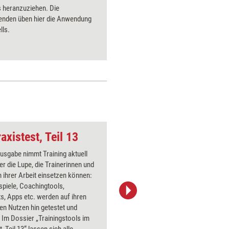
s heranzuziehen. Die
Empathie 
enden üben hier die Anwendung
Gewaltfr
lls.
vermittel
axistest, Teil 13
Verschwiegenheit
Ausgabe nimmt Training aktuell
Über 1000
er die Lupe, die Trainerinnen und
Flipchart
 ihrer Arbeit einsetzen können:
PowerPoin
spiele, Coachingtools,
Bildsprac
s, Apps etc. werden auf ihren
aktuell ha
en Nutzen hin getestet und
Bilder.
 Im Dossier „Trainingstools im