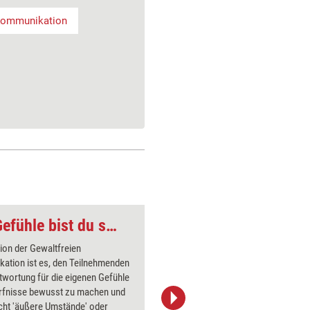
ommunikation
EQ-Tool: Für deine Gefühle bist du selbst verantwortlich
EQ-Tool: Der Bedürf
tion der Gewaltfreien
Diese Übu
ation ist es, den Teilnehmenden
Vielfalt 
twortung für die eigenen Gefühle
Bedürfnis
rfnisse bewusst zu machen und
und durch
icht 'äußere Umstände' oder
werden kö