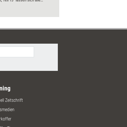
, Teil 13“ lassen sich alle
bnisse aus 2019 nachlesen.
ning
ll Zeitschrift
gsmedien
rkoffer