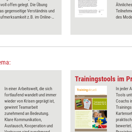
voll offen gelegt. Die Übung
Ähnliche
das gegenseitige Verständnis und
Teilnehm
ufmerksamkeit z.B. im Online-
des Mode
ema:
Trainingstools im Pr
In einer Arbeitswelt, die sich
In jeder 
fortlaufend wandelt und immer
Tools unt
wieder von Krisen geprägt ist,
Coachs in
gewinnt Teamarbeit
Trainings
zunehmend an Bedeutung.
Kartenset
Klare Kommunikation,
praktisch
Austausch, Kooperation und
bewertet.