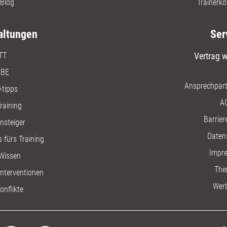
Blog
Trainerko
altungen
Ser
TT
Vertrag w
BE
Ansprechpart
+tipps
A
raining
Barriere
insteiger
Daten
 fürs Training
Impr
Wissen
The
nterventionen
Wer
onflikte