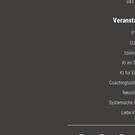
Das 
Veranst
P
CU
tools
KI im T
KI für E
Coachingtools
Neuro
Systemische I
Liebe K