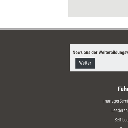
erater die besten Interventionen.
News aus der Weiterbildungsw
Weiter
Füh
managerSemi
Leadersh
Self-Le