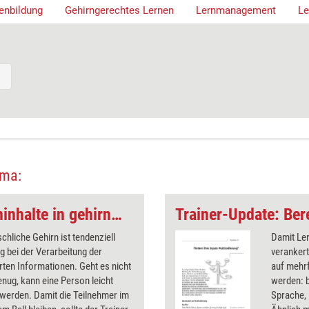
enbildung
Gehirngerechtes Lernen
Lernmanagement
Le
ema:
Trainer-Update: Lerninhalte in gehirngerechte Teile gliedern
hliche Gehirn ist tendenziell
Damit Ler
g bei der Verarbeitung der
veranker
rten Informationen. Geht es nicht
auf mehr
enug, kann eine Person leicht
werden: b
 werden. Damit die Teilnehmer im
Sprache, 