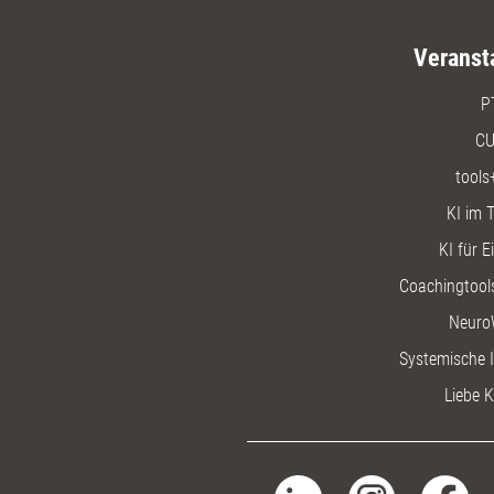
Veranst
P
CU
tools
KI im T
KI für E
Coachingtools
Neuro
Systemische I
Liebe K