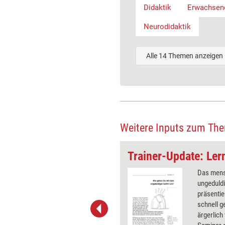
Didaktik
Erwachsen
Neurodidaktik
Alle 14 Themen anzeigen
Weitere Inputs zum Th
Trainingsspiele: Wie verarbeite ich passgenau Lernstoff in Spiele?
n die Autoren der Frage nach,
Das mensc
genauigkeit bedeutet und was
ungeduldi
e Spiele bewirken. Dabei sollten
präsentie
mmte Kriterien beachten, damit
schnell g
greich die Spiele passgenau
ärgerlich