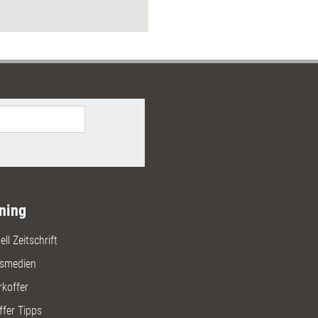
ning
ll Zeitschrift
gsmedien
rkoffer
ffer Tipps