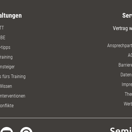
altungen
Ser
TT
Vertrag w
BE
Ansprechpart
+tipps
A
raining
Barriere
insteiger
Daten
 fürs Training
Impr
Wissen
The
nterventionen
Wer
onflikte