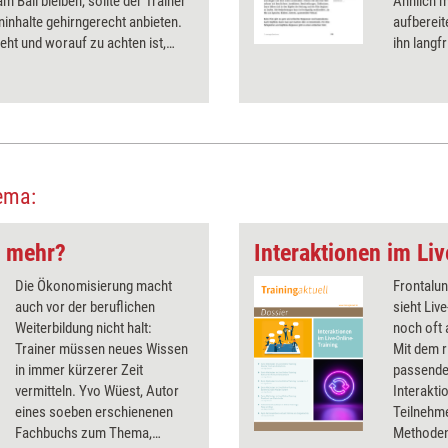
m Ball bleiben, sollte der Trainer
Ähnlich m
ninhalte gehirngerecht anbieten.
aufbereit
eht und worauf zu achten ist,
ihn langf
hier.
abgespeic
beschreib
ema:
t mehr?
Interaktionen im Li
Die Ökonomisierung macht
Frontalun
auch vor der beruflichen
sieht Liv
Weiterbildung nicht halt:
noch oft 
Trainer müssen neues Wissen
Mit dem r
in immer kürzerer Zeit
passenden
vermitteln. Yvo Wüest, Autor
Interakti
eines soeben erschienenen
Teilnehm
Fachbuchs zum Thema,
Methoden 