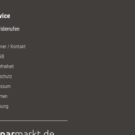
vice
iderrufen
ner / Kontakt
GB
freiheit
schutz
essum
men
bung