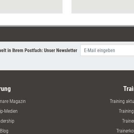
empfiehlt didaktische
Reduktion – als aktive
Lernhandlung ebenso wie für
die Trainingsplanung.
elt in Ihrem Postfach: Unser Newsletter
rung
Trai
nare Magazin
Training aktue
ip-Medien
Trainin
adership
Traine
Blog
Trainerko