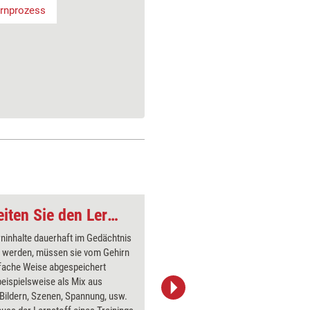
rnprozess
Trainer-Update: Bereiten Sie den Lernstoff gehirngerecht auf
Trainer-Update: Ler
ninhalte dauerhaft im Gedächtnis
Der Autor
t werden, müssen sie vom Gehirn
Lernpostu
fache Weise abgespeichert
Gehirn la
eispielsweise als Mix aus
Sollen Le
Bildern, Szenen, Spannung, usw.
werden, s