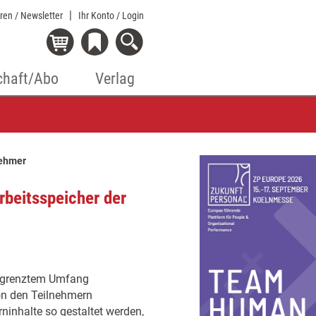
eren / Newsletter
Ihr Konto
/ Login
chaft/Abo
Verlag
nehmer
rbeitsspeicher der
begrenztem Umfang
on den Teilnehmern
ninhalte so gestaltet werden,