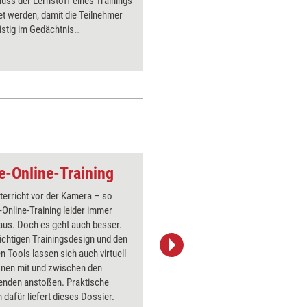
uss der Lernstoff eines Trainings
Seminark
et werden, damit die Teilnehmer
der Lern
ristig im Gedächtnis
Wie das g
hern. Wie das funktioniert,
und in we
t hier der Autor.
passende
ve-Online-Training
Figur und Würfel
terricht vor der Kamera – so
Über 1000
e-Online-Training leider immer
Flipchart
aus. Doch es geht auch besser.
PowerPoin
ichtigen Trainingsdesign und den
Bildsprac
 Tools lassen sich auch virtuell
aktuell ha
onen mit und zwischen den
Bilder.
enden anstoßen. Praktische
dafür liefert dieses Dossier.