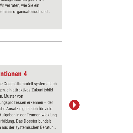
ir verraten, wie Sie ein
und einer
seminar organisatorisch und
dass sich
h erfolgreich vorbereiten und
und Meile
en dafür praxiserprobte Tipps
lassen.
listen an die Hand.
ntionen 4
Problemlösung
ne Geschäftsmodell systematisch
Über 1000
gen, ein attraktives Zukunftsbild
Flipchart
n, Muster von
PowerPoin
ungsprozessen erkennen – der
Bildsprac
he Ansatz eignet sich für viele
aktuell ha
 Aufgaben in der Teamentwicklung
Bilder.
rbildung. Das Dossier bündelt
 aus der systemischen Beratung