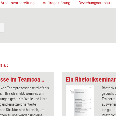
Arbeitsvorbereitung
Auftragsklärung
Beziehungsaufbau
ema:
Entscheidungsprozesse im Teamcoaching begleiten
Ein Rhetorikseminar
 von Teamprozessen wird oft als
Rhetorik
 hilfreich erlebt, wenn es um
gebucht u
ungen geht. Kraftvolle und klare
Trainerre
g und eine zielorientierte
ausweite
he Struktur sind hilfreich, um
ein guter
nzen zu überwinden und eine
Rhetorikt