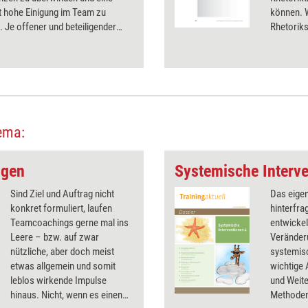
t hohe Einigung im Team zu
können. W
. Je offener und beteiligender
Rhetorik
dungen getroffen werden, umso
didaktisc
inlicher werden diese
geben Ihn
en und mitverantwortet.
und Check
ema:
ngen
Systemische Interve
Sind Ziel und Auftrag nicht
Das eige
konkret formuliert, laufen
hinterfra
Teamcoachings gerne mal ins
entwickel
Leere – bzw. auf zwar
Veränder
nützliche, aber doch meist
systemisc
etwas allgemein und somit
wichtige
leblos wirkende Impulse
und Weite
hinaus. Nicht, wenn es einen
Methoden