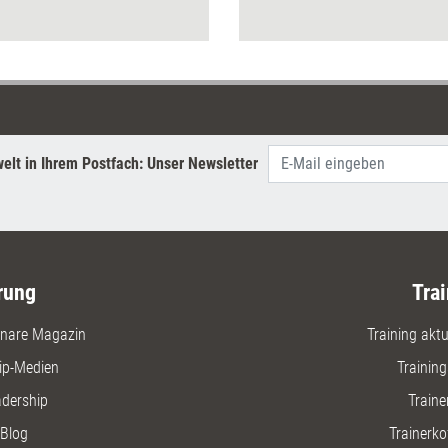
konkret abgesteckten
und erklär
Lösungsraum gibt. Dieses
angewend
Tool hilft dabei, diesen zu
entwickeln.
elt in Ihrem Postfach: Unser Newsletter
rung
Trai
nare Magazin
Training aktue
ip-Medien
Trainin
adership
Traine
Blog
Trainerko