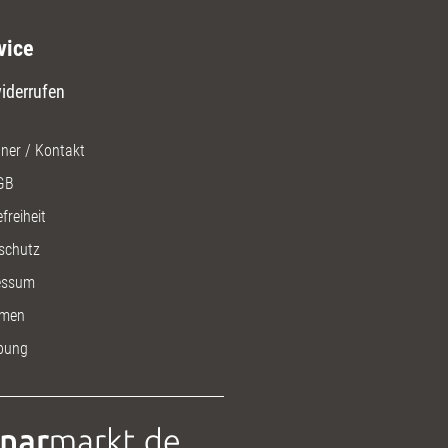
vice
iderrufen
ner / Kontakt
GB
freiheit
schutz
essum
men
bung