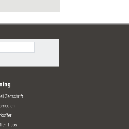
t, wie sie in der Praxis
et werden können.
ning
ll Zeitschrift
gsmedien
rkoffer
ffer Tipps