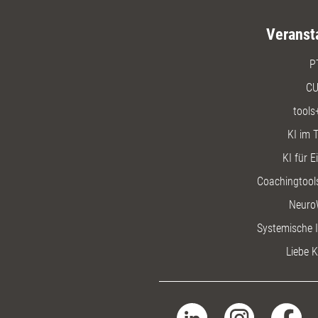
Veranst
P
CU
tools
KI im T
KI für E
Coachingtools
Neuro
Systemische I
Liebe K