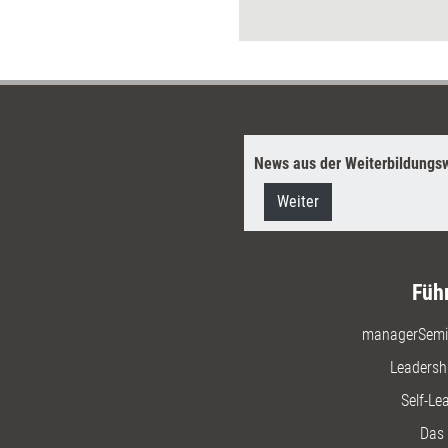
News aus der Weiterbildungsw
Weiter
Füh
managerSemi
Leadersh
Self-Le
Das 