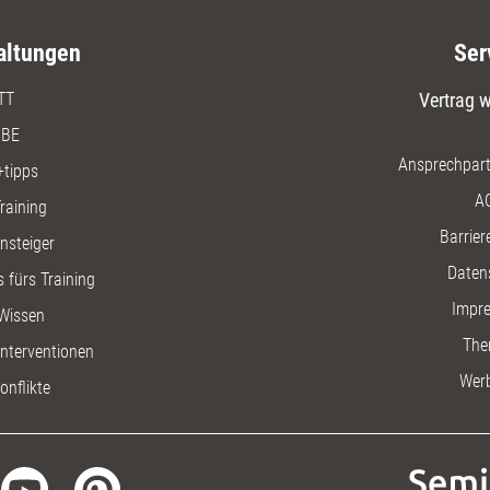
altungen
Ser
TT
Vertrag w
BE
Ansprechpart
+tipps
A
raining
Barriere
insteiger
Daten
 fürs Training
Impr
Wissen
The
nterventionen
Wer
onflikte