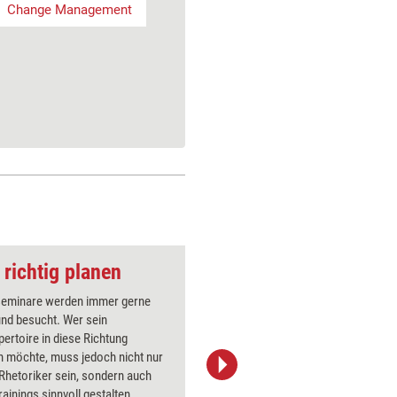
Change Management
 richtig planen
seminare werden immer gerne
In unsere
nd besucht. Wer sein
einen ko
pertoire in diese Richtung
Das Beisp
n möchte, muss jedoch nicht nur
Möglichke
 Rhetoriker sein, sondern auch
Coach ei
rainings sinnvoll gestalten
Schritt w