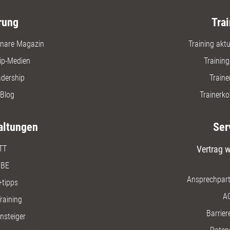
rung
Trai
nare Magazin
Training aktue
ip-Medien
Trainin
adership
Traine
Blog
Trainerko
altungen
Ser
TT
Vertrag w
BE
Ansprechpart
+tipps
A
raining
Barriere
insteiger