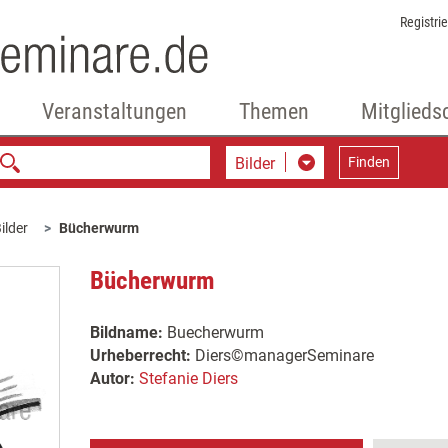
Registri
Veranstaltungen
Themen
Mitglieds
Bilder
Finden
ilder
Bücherwurm
Bücherwurm
Bildname:
Buecherwurm
Urheberrecht:
Diers©managerSeminare
Autor:
Stefanie Diers