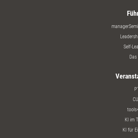
Füh
managerSemi
Leadersh
Self-Le
Das 
Veranst
P
CU
tools
KI im T
KI für E