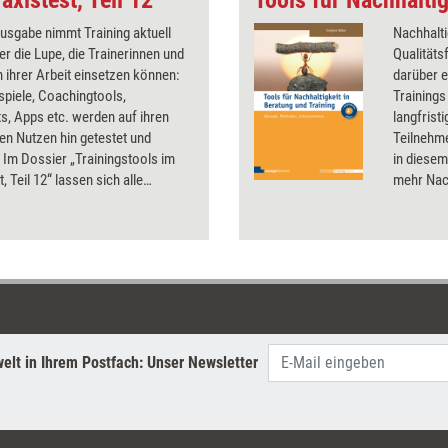
Ausgabe nimmt Training aktuell
Nachhalti
er die Lupe, die Trainerinnen und
Qualitäts
 ihrer Arbeit einsetzen können:
darüber e
spiele, Coachingtools,
Trainings
s, Apps etc. werden auf ihren
langfrist
en Nutzen hin getestet und
Teilnehme
 Im Dossier „Trainingstools im
in diesem
, Teil 12“ lassen sich alle
mehr Nach
bnisse aus 2018 nachlesen – mit
und biete
Preisen und Bezugsquellen.
rund 80 I
Nachhalti
dem Train
elt in Ihrem Postfach: Unser Newsletter