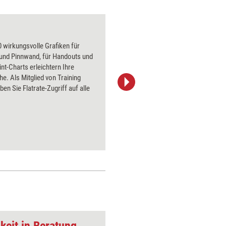
Internetrecherche
 wirkungsvolle Grafiken für
Über 1000
 und Pinnwand, für Handouts und
Flipchart
t-Charts erleichtern Ihre
PowerPoin
he. Als Mitglied von Training
Bildsprac
ben Sie Flatrate-Zugriff auf alle
aktuell ha
Bilder.
Tools für Nachhaltigkeit in Beratung und Training
Lernen durch Lesez