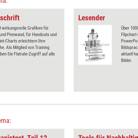
ma:
schrift
Lesender
 wirkungsvolle Grafiken für
Über 1000
 und Pinnwand, für Handouts und
Flipchart
t-Charts erleichtern Ihre
PowerPoin
he. Als Mitglied von Training
Bildsprac
ben Sie Flatrate-Zugriff auf alle
aktuell ha
Bilder.
ema:
axistest, Teil 12