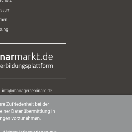
schutz
essum
men
bung
info@managerseminare.de
re Zufriedenheit bei der
einer Datenübermittlung in
tlungen vorzunehmen.