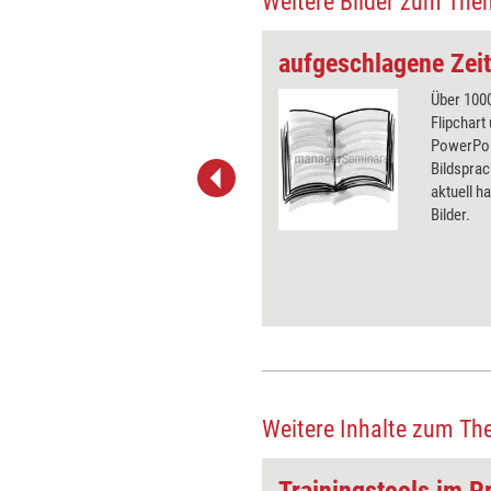
Weitere Bilder zum The
aufgeschlagene Zeit
 wirkungsvolle Grafiken für
Über 1000
 und Pinnwand, für Handouts und
Flipchart
t-Charts erleichtern Ihre
PowerPoin
he. Als Mitglied von Training
Bildsprac
ben Sie Flatrate-Zugriff auf alle
aktuell ha
Bilder.
Weitere Inhalte zum Th
eichen
Trainingstools im Pr