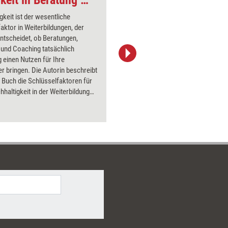
gkeit ist der wesentliche
faktor in Weiterbildungen, der
ntscheidet, ob Beratungen,
 und Coaching tatsächlich
ig einen Nutzen für Ihre
SvetaZi/iStock
r bringen. Die Autorin beschreibt
 Buch die Schlüsselfaktoren für
haltigkeit in der Weiterbildung
t hierzu einen riesigen Fundus von
nterventionen für mehr
gkeit – vor, während und nach
ing.