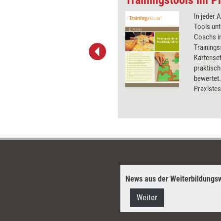
Der digitale Wandel und die
In jeder 
zunehmende
Tools unt
Technologisierung haben zu
Coachs in
einem regelrechten
Trainings
Überangebot an Informationen
Kartenset
im Internet geführt, das täglich
praktisch
größere Ausmaße annimmt.
bewertet.
Um den Überblick über
Praxistest
nützliche Inhalte und Quellen
Testerge
zu behalten und den
Infos zu 
Wissenstransfer und -
austausch in Trainings und
Coachings zu fördern,
empfiehlt New Learning
Designer Jan Foelsing „Social
Bookmarking“.
News aus der Weiterbildungsw
Weiter