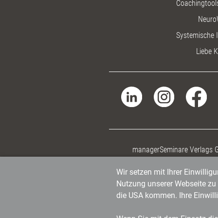
Coachingtools
Neuro
Systemische I
Liebe K
managerSeminare Verlags
Wir setzen mit Ihrer Einwilli
Nutzung unserer Webseite zu v
die USA kommen. Ihre Einwill