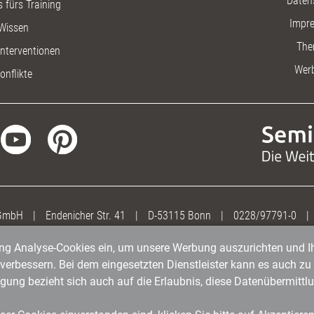
Daten
 fürs Training
Impr
Wissen
The
nterventionen
Wer
onflikte
 GmbH
|
Endenicher Str. 41
|
D-53115 Bonn
|
0228/97791-0
|
gung Analyse-Cookies ein, um unsere Werbung auszurichten und Ih
erbessern. Bei dem eingesetzten Dienstleister kann es auch zu 
igung bezieht sich auch auf die Erlaubnis, diese Datenübermit