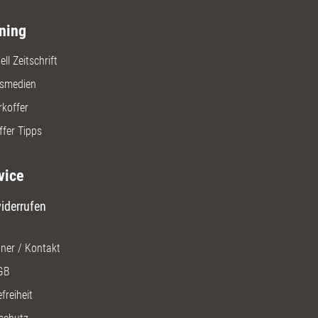
ning
ll Zeitschrift
gsmedien
rkoffer
ffer Tipps
vice
iderrufen
ner / Kontakt
GB
freiheit