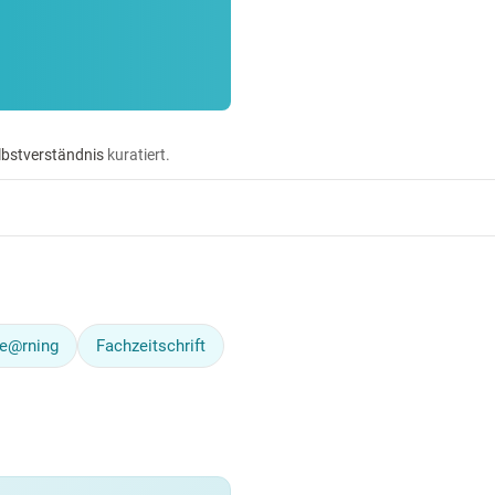
lbstverständnis
kuratiert.
le@rning
Fachzeitschrift