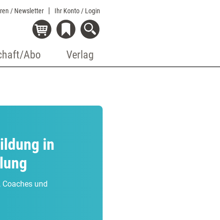
eren / Newsletter
Ihr Konto
/ Login
chaft/Abo
Verlag
ildung in
klung
r, Coaches und