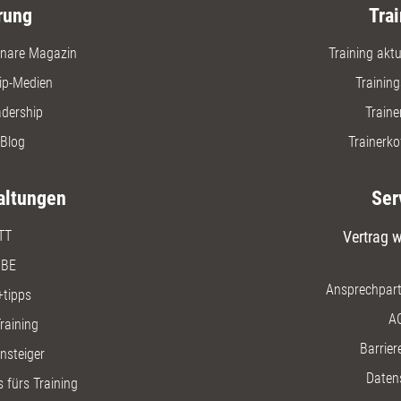
rung
Trai
nare Magazin
Training aktue
ip-Medien
Trainin
adership
Traine
Blog
Trainerko
altungen
Ser
TT
Vertrag w
BE
Ansprechpart
+tipps
A
raining
Barriere
insteiger
Daten
 fürs Training