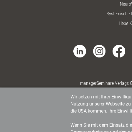
Neuro
Systemische I
Liebe K
managerSeminare Verlags
Wir setzen mit Ihrer Einwilli
Nutzung unserer Webseite zu v
die USA kommen. Ihre Einwill
Wenn Sie mit dem Einsatz dies