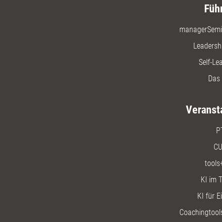
Füh
managerSemi
Leadersh
Self-Le
Das 
Veranst
P
CU
tools
KI im T
KI für E
Coachingtools