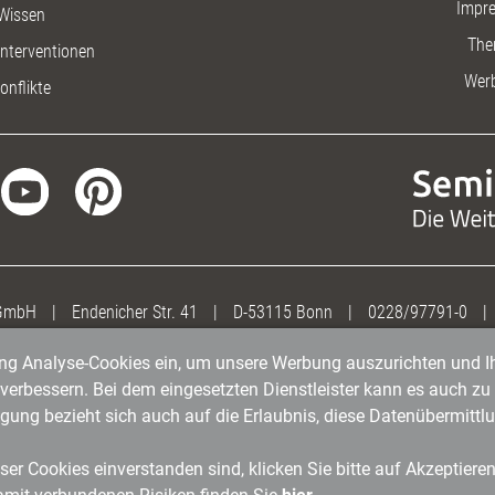
Impr
Wissen
The
nterventionen
Wer
onflikte
 GmbH
|
Endenicher Str. 41
|
D-53115 Bonn
|
0228/97791-0
|
gung Analyse-Cookies ein, um unsere Werbung auszurichten und Ih
erbessern. Bei dem eingesetzten Dienstleister kann es auch zu 
igung bezieht sich auch auf die Erlaubnis, diese Datenübermit
er Cookies einverstanden sind, klicken Sie bitte auf Akzeptiere