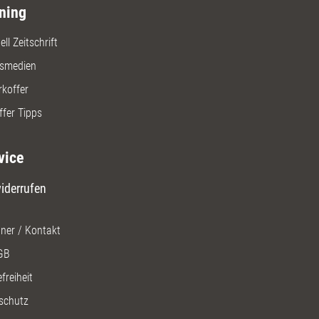
ning
ll Zeitschrift
gsmedien
rkoffer
ffer Tipps
vice
iderrufen
ner / Kontakt
GB
freiheit
schutz