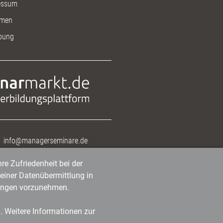
essum
men
bung
info@managerseminare.de
re Zufriedenheit bei der
einer Datenübermittlung in
tlungen vorzunehmen.
n. Weitere Informationen zur