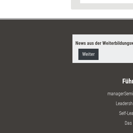
News aus der Weiterbildungsw
Weiter
Füh
managerSemi
Leadersh
Self-Le
Das 