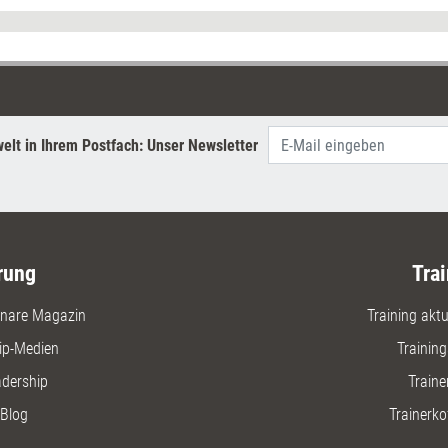
elt in Ihrem Postfach: Unser Newsletter
rung
Trai
nare Magazin
Training aktue
ip-Medien
Trainin
adership
Traine
Blog
Trainerko