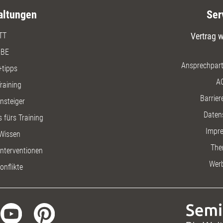
altungen
Ser
TT
Vertrag w
BE
Ansprechpart
+tipps
A
raining
Barriere
insteiger
Daten
 fürs Training
Impr
Wissen
The
nterventionen
Wer
onflikte