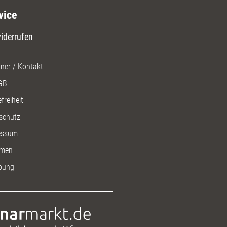
vice
iderrufen
ner / Kontakt
GB
freiheit
schutz
essum
men
bung