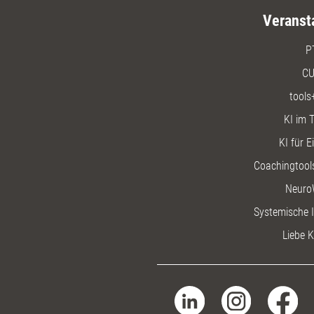
Veranst
P
CU
tools
KI im T
KI für E
Coachingtools
Neuro
Systemische I
Liebe K