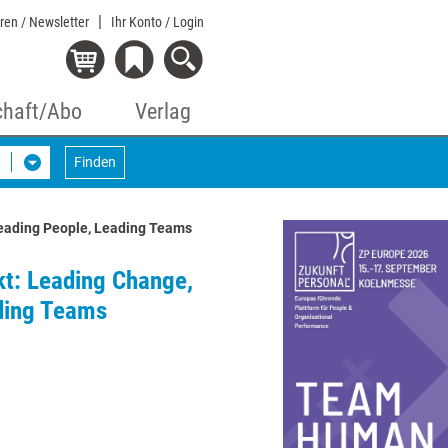
eren / Newsletter
Ihr Konto
/ Login
chaft/Abo
Verlag
g
Finden
eading People, Leading Teams
t: Leading Change,
ding Teams