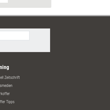
ning
ll Zeitschrift
gsmedien
rkoffer
ffer Tipps