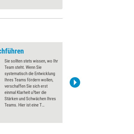
chführen
Team-Workshops du
Sie sollten stets wissen, wo Ihr
Team steht. Wenn Sie
systematisch die Entwicklung
Ihres Teams fördern wollen,
verschaffen Sie sich erst
einmal Klarheit u?ber die
Stärken und Schwächen Ihres
Teams. Hier ist eine T
eambefragung ein guter
Ausgangspunkt.