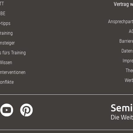
TT
Vertrag w
BE
Ansprechpart
+tipps
A
raining
Barriere
insteiger
Daten
 fürs Training
Impr
Wissen
The
nterventionen
Wer
onflikte