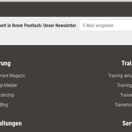
rechtliche Konsequenzen
haben.
elt in Ihrem Postfach: Unser Newsletter
rung
Trai
nare Magazin
Training aktue
ip-Medien
Trainin
adership
Traine
Blog
Trainerko
altungen
Ser