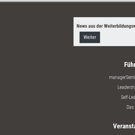
News aus der Weiterbildungsw
Weiter
Füh
managerSemi
Leadersh
Self-Le
Das 
Veranst