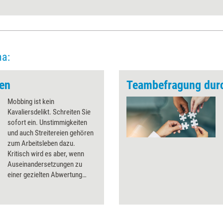
ma:
en
Teambefragung dur
Mobbing ist kein
Kavaliersdelikt. Schreiten Sie
sofort ein. Unstimmigkeiten
und auch Streitereien gehören
zum Arbeitsleben dazu.
Kritisch wird es aber, wenn
Auseinandersetzungen zu
einer gezielten Abwertung
einzelner Kollegen ausarten.
Denn ein solches Mobbing
lähmt nicht nur ein Team,
sondern kann auch ernste