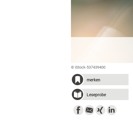
© iStock-537439400
merken
Leseprobe