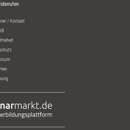
iderrufen
ner / Kontakt
GB
freiheit
schutz
essum
men
bung