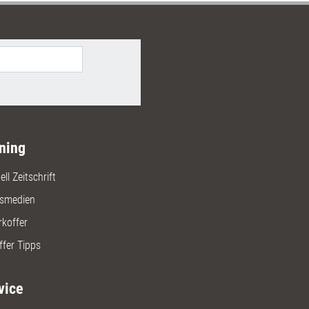
ning
ll Zeitschrift
gsmedien
rkoffer
ffer Tipps
vice