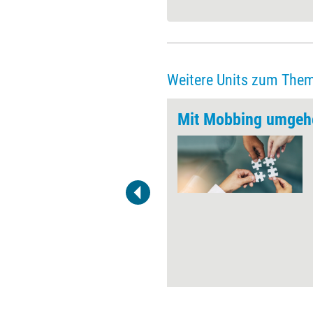
Weitere Units zum The
grieren
Mit Mobbing umgeh
Lassen Sie einzelne
Teammitglieder nicht links
liegen. Es gibt Teammitglieder,
die angesehen und beliebt sind,
es gibt aber auch
Teammitglieder, die eher am
Rand des Teams stehen. Sie
sollen nicht zum Außenseiter
werden.