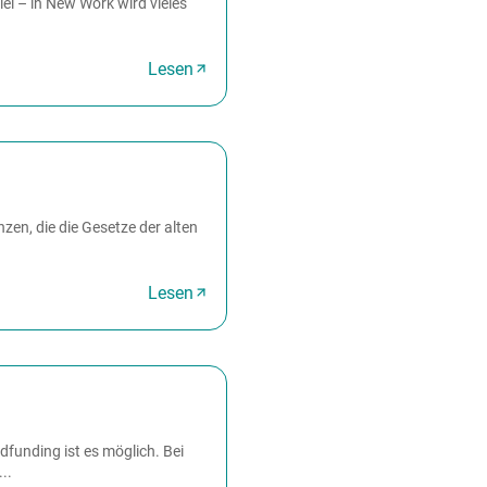
el – in New Work wird vieles
Lesen
en, die die Gesetze der alten
Lesen
funding ist es möglich. Bei
..