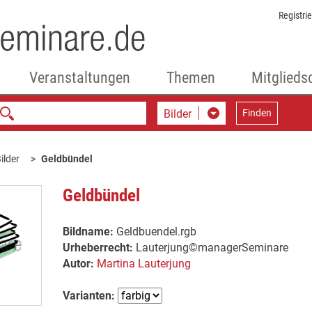
Registri
Veranstaltungen
Themen
Mitglieds
Bilder
Finden
ilder
Geldbündel
Geldbündel
Bildname:
Geldbuendel.rgb
Urheberrecht:
Lauterjung©managerSeminare
Autor:
Martina Lauterjung
Varianten: