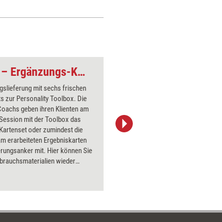
Personality Toolbox – Ergänzungs-Kartensets
Rettungsring für di
slieferung mit sechs frischen
s zur Personality Toolbox. Die
Coachs geben ihren Klienten am
Session mit der Toolbox das
Kartenset oder zumindest die
freie-kreation / iStock.com
m erarbeiteten Ergebniskarten
erungsanker mit. Hier können Sie
rbrauchsmaterialien wieder
llen.