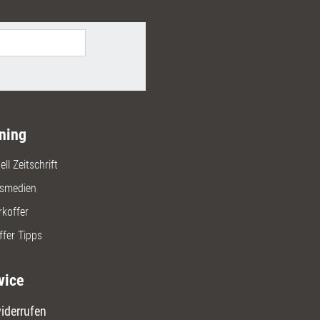
ning
ll Zeitschrift
gsmedien
rkoffer
ffer Tipps
vice
iderrufen