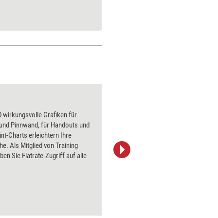
Münzgeld
 wirkungsvolle Grafiken für
Über 1000
 und Pinnwand, für Handouts und
Flipchart
t-Charts erleichtern Ihre
PowerPoin
he. Als Mitglied von Training
Bildsprac
ben Sie Flatrate-Zugriff auf alle
aktuell ha
Bilder.