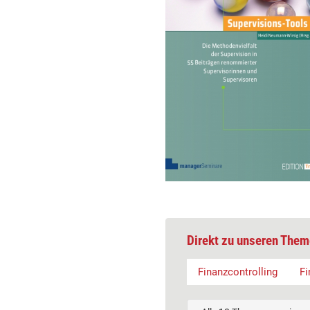
Direkt zu unseren Them
Finanzcontrolling
Fi