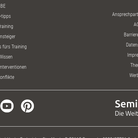
BE
Ansprechpart
+tipps
A
raining
Barriere
insteiger
Daten
 fürs Training
Impr
Wissen
The
nterventionen
Wer
onflikte