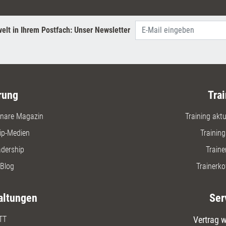
elt in Ihrem Postfach: Unser Newsletter
rung
Trai
nare Magazin
Training aktue
ip-Medien
Trainin
adership
Traine
Blog
Trainerko
altungen
Ser
TT
Vertrag w