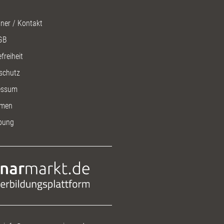
ner / Kontakt
GB
freiheit
schutz
essum
men
bung