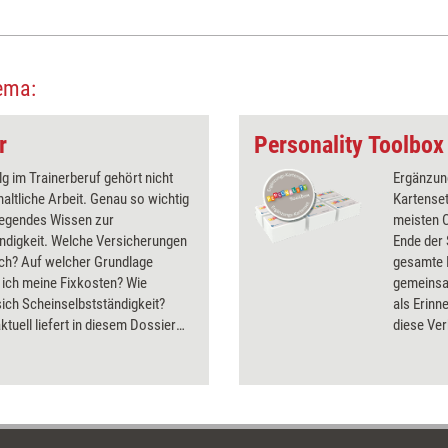
ema:
r
g im Trainerberuf gehört nicht
Ergänzung
nhaltliche Arbeit. Genau so wichtig
Kartenset
legendes Wissen zur
meisten 
ndigkeit. Welche Versicherungen
Ende der 
ich? Auf welcher Grundlage
gesamte 
 ich meine Fixkosten? Wie
gemeinsa
 sich Scheinselbstständigkeit?
als Erinn
aktuell liefert in diesem Dossier
diese Ve
juristische Grundlagen und Tipps
nachbeste
zplanung - kurz und verständlich.