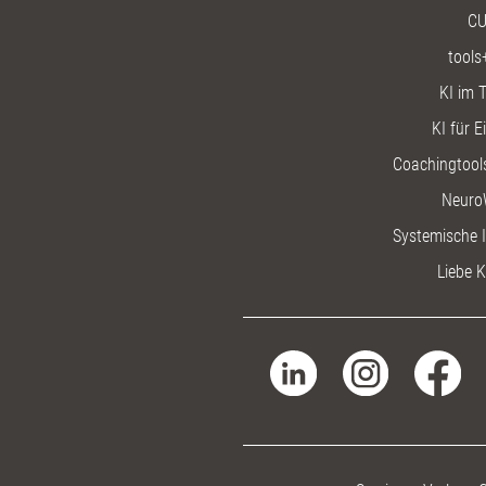
CU
tools
KI im T
KI für E
Coachingtools
Neuro
Systemische I
Liebe K