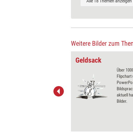
Alle 18 Themen anzeigen
Weitere Bilder zum The
Geldsack
 wirkungsvolle Grafiken für
Über 1000
 und Pinnwand, für Handouts und
Flipchart
t-Charts erleichtern Ihre
PowerPoin
he. Als Mitglied von Training
Bildsprac
ben Sie Flatrate-Zugriff auf alle
aktuell ha
Bilder.