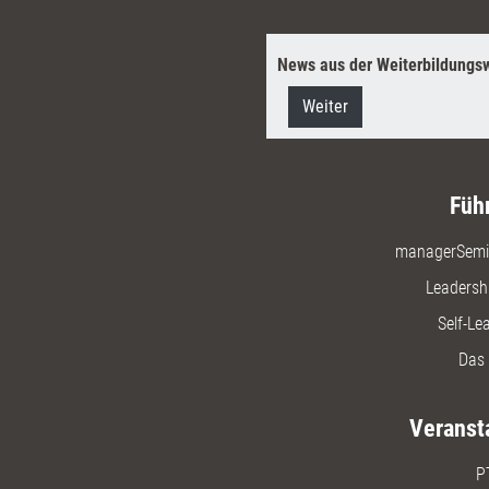
News aus der Weiterbildungsw
Weiter
Füh
managerSemi
Leadersh
Self-Le
Das 
Veranst
P