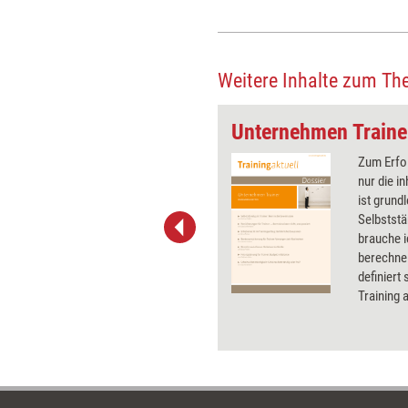
Weitere Inhalte zum Th
e Trainingsbranche
Unternehmen Traine
Die Corona-Pandemie trifft die
Zum Erfol
Weiterbildungsbranche mit
nur die i
voller Wucht. Nicht wenige
ist grund
Trainerinnen, Berater und
Selbststä
Coachs erleben derzeit einen
brauche 
akuten finanziellen Engpass.
berechne
Training aktuell gibt einen
definiert
Überblick, welche Hilfen ihnen
Training 
zustehen und wie sie an die
wichtige 
Gelder herankommen.
zur Finan