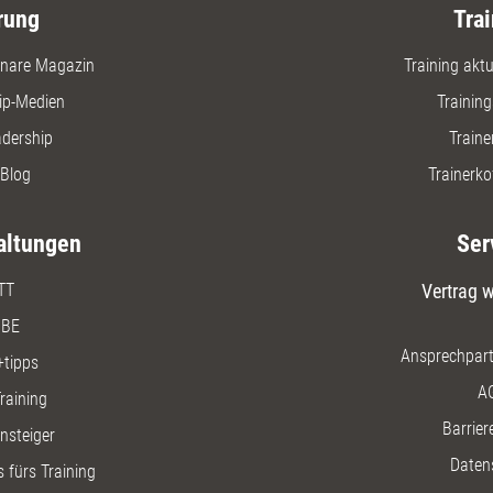
rung
Trai
nare Magazin
Training aktue
ip-Medien
Trainin
adership
Traine
Blog
Trainerko
altungen
Ser
TT
Vertrag w
BE
Ansprechpart
+tipps
A
raining
Barriere
insteiger
Daten
 fürs Training