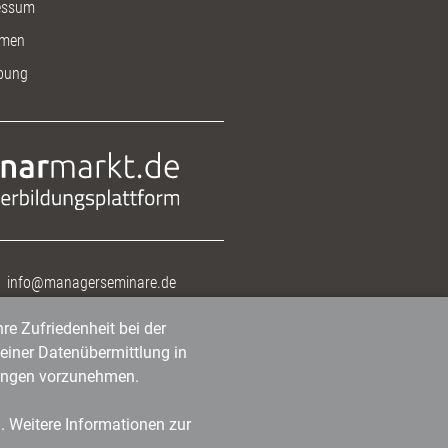
essum
men
bung
info@managerseminare.de
re Zufriedenheit bei der
einer Datenübermittlung in
tlungen vorzunehmen.
n. Weitere Informationen zur