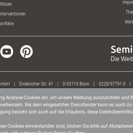
Impr
Wissen
The
nterventionen
Wer
onflikte
 GmbH
|
Endenicher Str. 41
|
D-53115 Bonn
|
0228/97791-0
|
gung Analyse-Cookies ein, um unsere Werbung auszurichten und Ih
erbessern. Bei dem eingesetzten Dienstleister kann es auch zu 
igung bezieht sich auch auf die Erlaubnis, diese Datenübermit
er Cookies einverstanden sind, klicken Sie bitte auf Akzeptiere