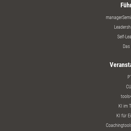
Füh
managerSemi
Leadersh
Self-Le
Das 
Veranst
P
CU
tools
KI im T
KI für E
Coachingtools