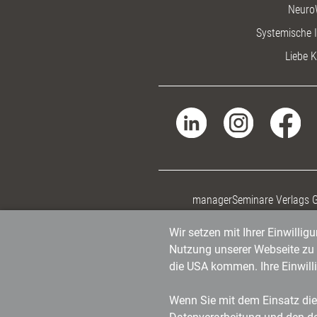
Neuro
Systemische I
Liebe K
managerSeminare Verlags
Wir setzen mit Ihrer Einwilli
Nutzung unserer Webseite zu v
die USA kommen. Ihre Einwill
Wenn Sie mit dem Einsatz dies