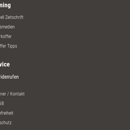
ning
ll Zeitschrift
gsmedien
rkoffer
ffer Tipps
vice
iderrufen
ner / Kontakt
GB
freiheit
schutz