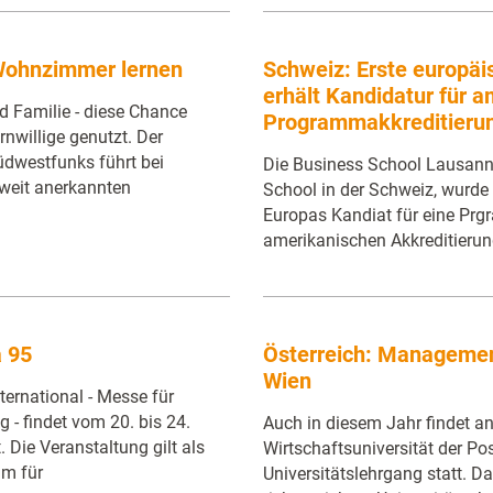
 Wohnzimmer lernen
Schweiz: Erste europäi
erhält Kandidatur für 
d Familie - diese Chance
Programmakkreditieru
nwillige genutzt. Der
üdwestfunks führt bei
Die Business School Lausanne
weit anerkannten
School in der Schweiz, wurde 
Europas Kandiat für eine Pr
amerikanischen Akkreditieru
a 95
Österreich: Managemen
Wien
ernational - Messe für
 - findet vom 20. bis 24.
Auch in diesem Jahr findet an
. Die Veranstaltung gilt als
Wirtschaftsuniversität der 
um für
Universitätslehrgang statt. D