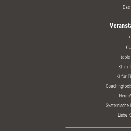
Das 
Veranst
P
CU
tools
KI im T
KI für E
Coachingtools
Neuro
Systemische I
Liebe K