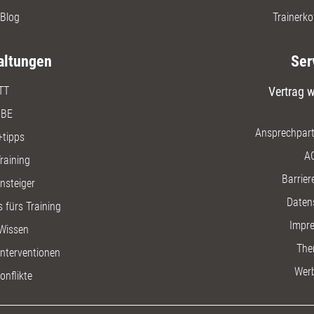
Blog
Trainerko
altungen
Ser
TT
Vertrag w
BE
Ansprechpart
+tipps
A
raining
Barriere
insteiger
Daten
 fürs Training
Impr
Wissen
The
nterventionen
Wer
onflikte