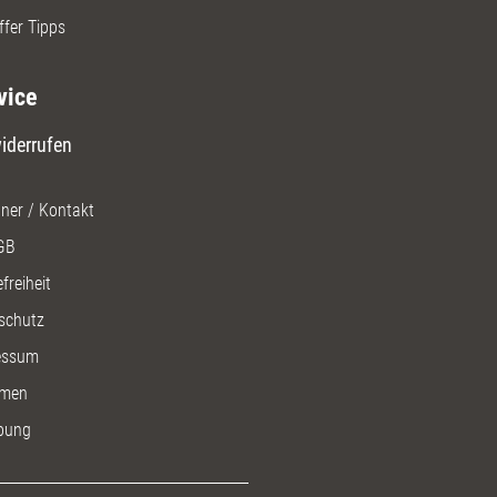
ffer Tipps
vice
iderrufen
ner / Kontakt
GB
freiheit
schutz
essum
men
bung