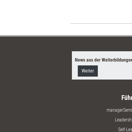
News aus der Weiterbildungsw
Weiter
Füh
managerSemi
Leadersh
Self-Le