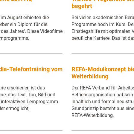
begehrt
im August erhielten die
Bei vielen akademischen Beru
ber ein Diplom für die
Programme hoch im Kurs. Den
des Jahres'. Diese Videofilme
Einstiegshilfe mit optimalen 
Lernprogramms,
berufliche Karriere. Das ist d
ia-Telefontraining vom
REFA-Modulkonzept bi
Weiterbildung
ie erschienen ist das
Der REFA-Verband für Arbeits
, das Text, Ton, Bild und
Betriebsorganisation hat se
d interaktiven Lernprogramm
inhaltlich und formal neu stru
er ermöglicht,
Grundprinzip besteht aus eine
REFA-Weiterbildung,