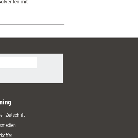
solventen mit
ning
ll Zeitschrift
gsmedien
rkoffer