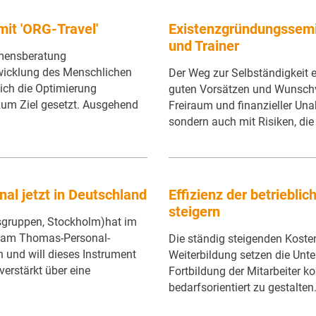
mit 'ORG-Travel'
Existenzgründungssemin
und Trainer
mensberatung
twicklung des Menschlichen
Der Weg zur Selbständigkeit ei
sich die Optimierung
guten Vorsätzen und Wunschv
zum Ziel gesetzt. Ausgehend
Freiraum und finanzieller Una
sondern auch mit Risiken, die
al jetzt in Deutschland
Effizienz der betriebli
steigern
sgruppen, Stockholm)hat im
e am Thomas-Personal-
Die ständig steigenden Kosten
und will dieses Instrument
Weiterbildung setzen die Unt
erstärkt über eine
Fortbildung der Mitarbeiter k
bedarfsorientiert zu gestalten