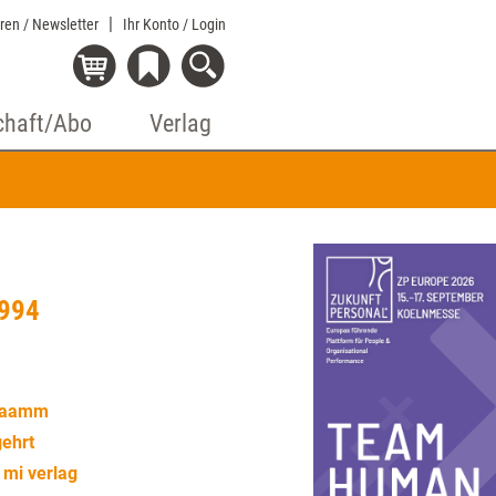
eren / Newsletter
Ihr Konto
/ Login
chaft/Abo
Verlag
1994
graamm
ehrt
 mi verlag