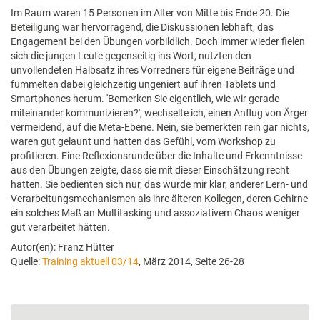
Im Raum waren 15 Personen im Alter von Mitte bis Ende 20. Die
Beteiligung war hervorragend, die Diskussionen lebhaft, das
Engagement bei den Übungen vorbildlich. Doch immer wieder fielen
sich die jungen Leute gegenseitig ins Wort, nutzten den
unvollendeten Halbsatz ihres Vorredners für eigene Beiträge und
fummelten dabei gleichzeitig ungeniert auf ihren Tablets und
Smartphones herum. 'Bemerken Sie eigentlich, wie wir gerade
miteinander kommunizieren?', wechselte ich, einen Anflug von Ärger
vermeidend, auf die Meta-Ebene. Nein, sie bemerkten rein gar nichts,
waren gut gelaunt und hatten das Gefühl, vom Workshop zu
profitieren. Eine Reflexionsrunde über die Inhalte und Erkenntnisse
aus den Übungen zeigte, dass sie mit dieser Einschätzung recht
hatten. Sie bedienten sich nur, das wurde mir klar, anderer Lern- und
Verarbeitungsmechanismen als ihre älteren Kollegen, deren Gehirne
ein solches Maß an Multitasking und assoziativem Chaos weniger
gut verarbeitet hätten.
Autor(en): Franz Hütter
Quelle:
Training aktuell 03/14
, März 2014, Seite 26-28