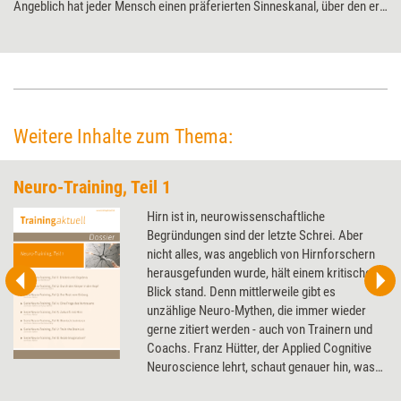
Angeblich hat jeder Mensch einen präferierten Sinneskanal, über den er
neue Informationen besser aufnimmt. Wenn das auch plausibel klingen
mag, so ist es doch blanker Unsinn. Tatsächlich verstärkt die
Konzentration auf nur einen Sinneskanal den Lernerfolg nicht – ­sondern
sabotiert ihn sogar.
Weitere Inhalte zum Thema:
Neuro-Training, Teil 1
Hirn ist in, neurowissenschaftliche
Begründungen sind der letzte Schrei. Aber
nicht alles, was angeblich von Hirnforschern
herausgefunden wurde, hält einem kritischen
Blick stand. Denn mittlerweile gibt es
unzählige Neuro-Mythen, die immer wieder
gerne zitiert werden - auch von Trainern und
Coachs. Franz Hütter, der Applied Cognitive
Neuroscience lehrt, schaut genauer hin, was
an dem Neuro-Wissen dran ist - und wie