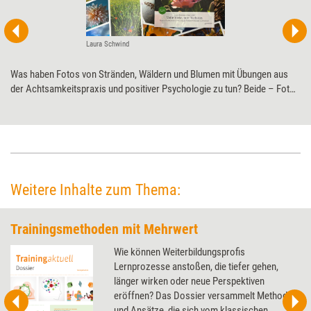
Laura Schwind
Was haben Fotos von Stränden, Wäldern und Blumen mit Übungen aus
der Achtsamkeitspraxis und positiver Psychologie zu tun? Beide – Fotos
wie Übungen – bringen uns dazu, innezuhalten, durchzuatmen und
gestärkt den Herausforderungen des Alltags entgegenzutreten. Das ist
die Idee des Kartensets „Meine Stärke, mein Wachstum“. Training aktuell
hat es im Praxistest genauer unter die Lupe genommen.
Weitere Inhalte zum Thema:
Trainingsmethoden mit Mehrwert
Wie können Weiterbildungsprofis
Lernprozesse anstoßen, die tiefer gehen,
länger wirken oder neue Perspektiven
eröffnen? Das Dossier versammelt Methoden
und Ansätze, die sich vom klassischen