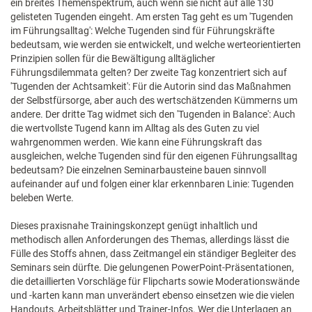
ein breites Themenspektrum, auch wenn sie nicht auf alle 130
gelisteten Tugenden eingeht. Am ersten Tag geht es um 'Tugenden
im Führungsalltag': Welche Tugenden sind für Führungskräfte
bedeutsam, wie werden sie entwickelt, und welche werte­orientierten
Prinzipien sollen für die Bewältigung alltäglicher
Führungsdilemmata gelten? Der zweite Tag konzentr­iert sich auf
'Tugenden der Achtsamkeit': Für die Autorin sind das Maßnahmen
der Selbstfürsorge, aber auch des wertschätzenden Kümmerns um
andere. Der dritte Tag widmet sich den 'Tugenden in Balance': Auch
die wertvollste Tugend kann im Alltag als des Guten zu viel
wahrgenommen werden. Wie kann eine Führungskraft das
ausgleichen, welche Tugenden sind für den eigenen Führungsalltag
bedeutsam? Die einzelnen Seminarbausteine bauen sinnvoll
aufeinander auf und folgen einer klar erkennbaren Linie: Tugenden
beleben Werte.
Dieses praxisnahe Trainingskonzept genügt inhaltlich und
methodisch allen Anforderungen des Themas, allerdings lässt die
Fülle des Stoffs ahnen, dass Zeitmangel ein ständiger Begleiter des
Seminars sein dürfte. Die gelungenen PowerPoint-Präsentationen,
die detaillierten Vorschläge für Flipcharts sowie Moderationswände
und -karten kann man unverändert ebenso einsetzen wie die vielen
Handouts, Arbeitsblätter und Trainer-Infos. Wer die Unterlagen an