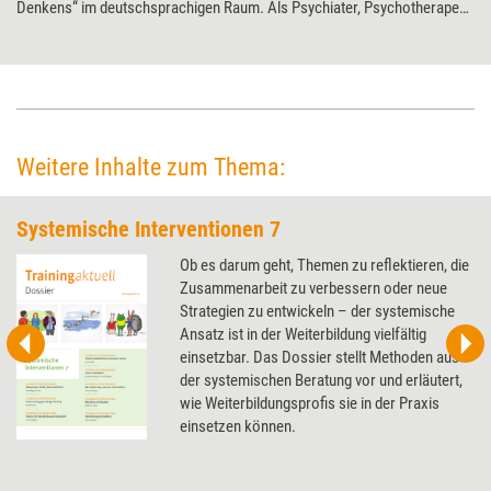
Denkens“ im deutschsprachigen Raum. Als Psychiater, Psychotherapeut
und Berater hat er entscheidend zum Verständnis der Funktion und
Veränderbarkeit sozialer Systeme – von Familien bis hin zu
Unternehmen – beigetragen. Für seine herausragenden Leistungen wird
der 76-Jährige auf den Petersberger Trainertagen 2025 mit dem Life
Achievement Award der Weiterbildungsbranche ausgezeichnet.
Weitere Inhalte zum Thema:
Systemische Interventionen 7
Ob es darum geht, Themen zu reflektieren, die
Zusammenarbeit zu verbessern oder neue
Strategien zu entwickeln – der systemische
Ansatz ist in der Weiterbildung vielfältig
einsetzbar. Das Dossier stellt Methoden aus
der systemischen Beratung vor und erläutert,
wie Weiterbildungsprofis sie in der Praxis
einsetzen können.