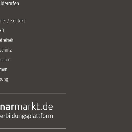
iderrufen
ner / Kontakt
GB
freiheit
schutz
essum
men
bung