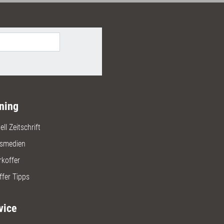
ation zu begleiten - von der
n zur emotionalen Akzeptanz. Mit
sdisziplin Leadership und den
n Transformationsinstrumenten
ollowership erzeugt und
heiten überwunden. Begleitend
stehen Ihnen online über 20 teils
re Arbeitsblätter, Checklisten und
en zur Verfügung.
ning
ll Zeitschrift
gsmedien
rkoffer
ffer Tipps
vice