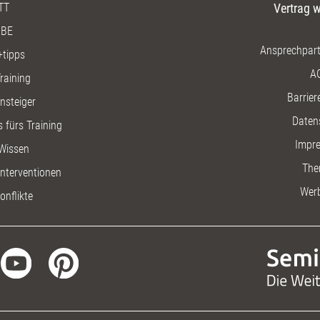
TT
Vertrag w
BE
Ansprechpart
+tipps
A
raining
Barriere
insteiger
Daten
 fürs Training
Impr
Wissen
The
nterventionen
Wer
onflikte