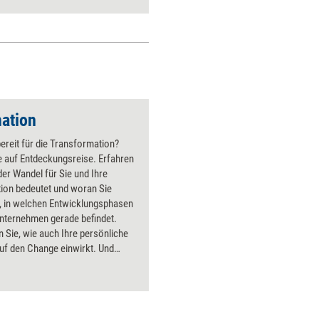
damit, das Konzept einfach
unhinterfragt zu übernehmen.
ation
bereit für die Transformation?
e auf Entdeckungsreise. Erfahren
der Wandel für Sie und Ihre
ion bedeutet und woran Sie
, in welchen Entwicklungsphasen
Unternehmen gerade befindet.
 Sie, wie auch Ihre persönliche
uf den Change einwirkt. Und
n Sie ein Verständnis, woher die
r Veränderungen kommt, aber
che Kraft ihr innewohnt. Dies
n helfen, die Menschen in der