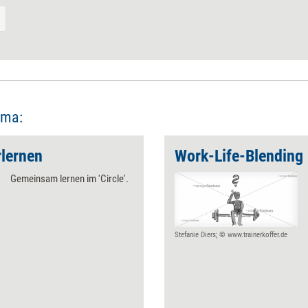
ema:
rlernen
Work-Life-Blending 
Gemeinsam lernen im 'Circle'.
Stefanie Diers; © www.trainerkoffer.de