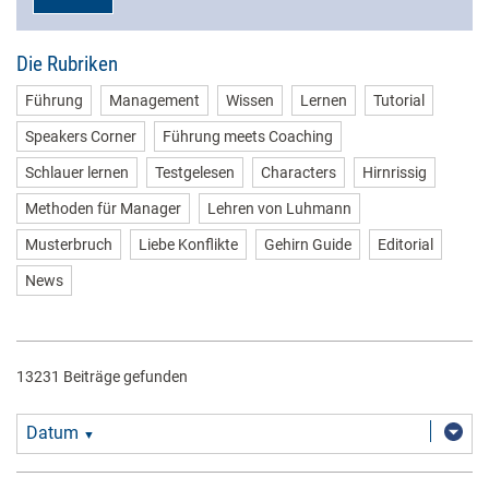
Die Rubriken
Führung
Management
Wissen
Lernen
Tutorial
Speakers Corner
Führung meets Coaching
Schlauer lernen
Testgelesen
Characters
Hirnrissig
Methoden für Manager
Lehren von Luhmann
Musterbruch
Liebe Konflikte
Gehirn Guide
Editorial
News
13231 Beiträge gefunden
Datum
▼