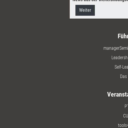
Weiter
Füh
managerSemi
Leadersh
Self-Le
Das 
Veranst
P
CU
tools