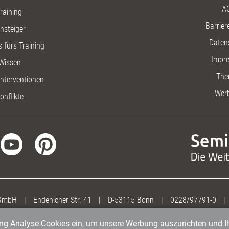
A
raining
Barriere
insteiger
Daten
 fürs Training
Impr
Wissen
The
nterventionen
Wer
onflikte
 GmbH
|
Endenicher Str. 41
|
D-53115 Bonn
|
0228/97791-0
|
gung Analyse-Cookies ein, um unsere Werbung auszurichten und Ih