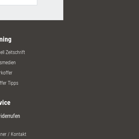
ning
ll Zeitschrift
gsmedien
rkoffer
ffer Tipps
vice
iderrufen
ner / Kontakt