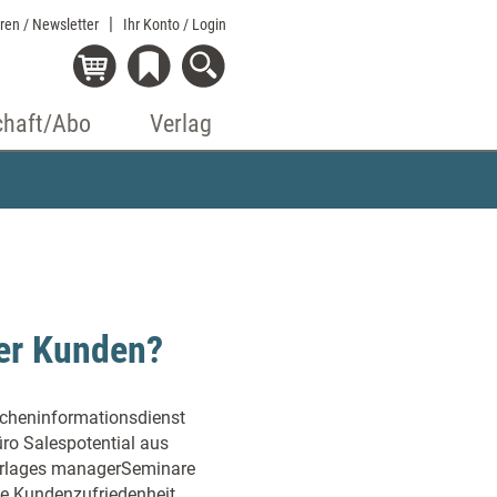
eren / Newsletter
Ihr Konto
/ Login
chaft/Abo
Verlag
der Kunden?
cheninformationsdienst
o Salespotential aus
Verlages managerSeminare
die Kundenzufriedenheit