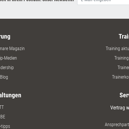
rung
Trai
nare Magazin
Training aktue
ip-Medien
Trainin
adership
Traine
Blog
Trainerko
altungen
Ser
TT
Vertrag w
BE
Ansprechpart
+tipps