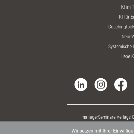
KI im T
KI für E
Coachingtools
Neuro
Systemische I
Liebe K
managerSeminare Verlags
Wir setzen mit Ihrer Einwilli