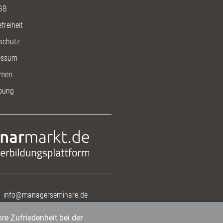
GB
freiheit
schutz
essum
men
bung
info@managerseminare.de
re Zufriedenheit bei der