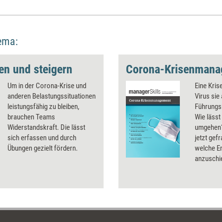
ema:
en und steigern
Corona-Krisenmana
Um in der Corona-Krise und
Eine Kri
anderen Belastungssituationen
Virus sie 
leistungsfähig zu bleiben,
Führungsk
brauchen Teams
Wie lässt
Widerstandskraft. Die lässt
umgehen?
sich erfassen und durch
jetzt gef
Übungen gezielt fördern.
welche En
anzuschie
Beschäfti
Unterneh