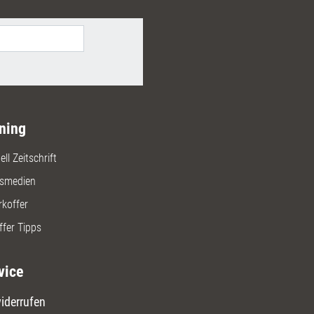
ning
ll Zeitschrift
gsmedien
rkoffer
ffer Tipps
vice
iderrufen