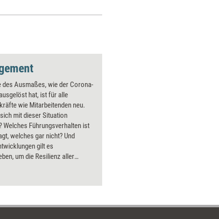
gement
se des Ausmaßes, wie der Corona-
ausgelöst hat, ist für alle
räfte wie Mitarbeitenden neu.
 sich mit dieser Situation
 Welches Führungsverhalten ist
ragt, welches gar nicht? Und
twicklungen gilt es
ben, um die Resilienz aller
gen und die Krisenfestigkeit des
mens dauerhaft zu erhöhen?