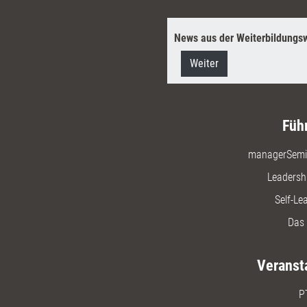
News aus der Weiterbildungsw
Weiter
Füh
managerSemi
Leadersh
Self-Le
Das 
Veranst
P