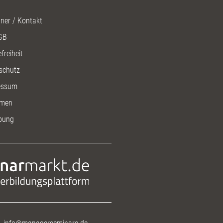
ner / Kontakt
GB
freiheit
schutz
essum
men
bung