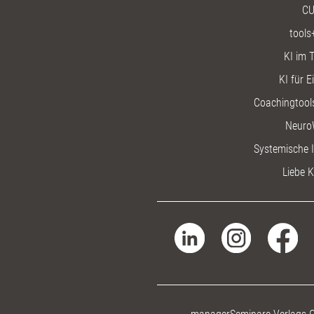
CU
tools
KI im T
KI für E
Coachingtools
Neuro
Systemische I
Liebe K