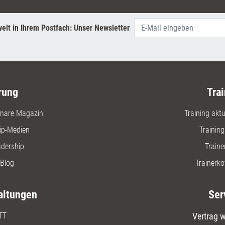
elt in Ihrem Postfach: Unser Newsletter
rung
Trai
nare Magazin
Training aktue
ip-Medien
Trainin
adership
Traine
Blog
Trainerko
altungen
Ser
TT
Vertrag w