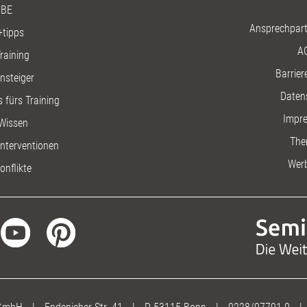
BE
Ansprechpart
+tipps
A
raining
Barriere
insteiger
Daten
 fürs Training
Impr
Wissen
The
nterventionen
Wer
onflikte