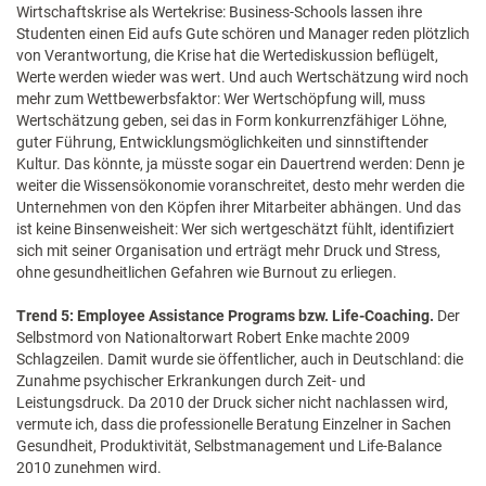
Wirtschaftskrise als Wertekrise: Business-Schools lassen ihre
Studenten einen Eid aufs Gute schören und Manager reden plötzlich
von Verantwortung, die Krise hat die Wertediskussion beflügelt,
Werte werden wieder was wert. Und auch Wertschätzung wird noch
mehr zum Wettbewerbsfaktor: Wer Wertschöpfung will, muss
Wertschätzung geben, sei das in Form konkurrenzfähiger Löhne,
guter Führung, Entwicklungsmöglichkeiten und sinnstiftender
Kultur. Das könnte, ja müsste sogar ein Dauertrend werden: Denn je
weiter die Wissensökonomie voranschreitet, desto mehr werden die
Unternehmen von den Köpfen ihrer Mitarbeiter abhängen. Und das
ist keine Binsenweisheit: Wer sich wertgeschätzt fühlt, identifiziert
sich mit seiner Organisation und erträgt mehr Druck und Stress,
ohne gesundheitlichen Gefahren wie Burnout zu erliegen.
Trend 5: Employee Assistance Programs bzw. Life-Coaching.
Der
Selbstmord von Nationaltorwart Robert Enke machte 2009
Schlagzeilen. Damit wurde sie öffentlicher, auch in Deutschland: die
Zunahme psychischer Erkrankungen durch Zeit- und
Leistungsdruck. Da 2010 der Druck sicher nicht nachlassen wird,
vermute ich, dass die professionelle Beratung Einzelner in Sachen
Gesundheit, Produktivität, Selbstmanagement und Life-Balance
2010 zunehmen wird.