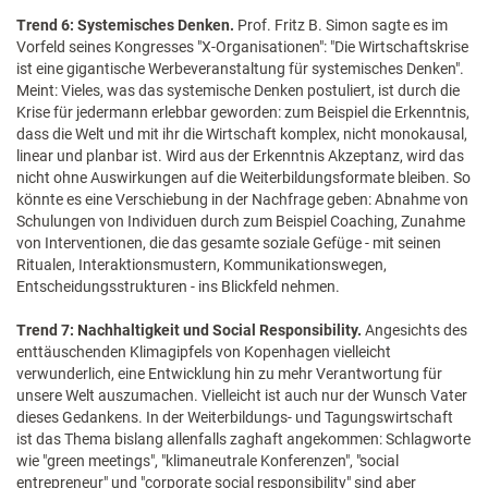
Trend 6: Systemisches Denken.
Prof. Fritz B. Simon sagte es im
Vorfeld seines Kongresses "X-Organisationen": "Die Wirtschaftskrise
ist eine gigantische Werbeveranstaltung für systemisches Denken".
Meint: Vieles, was das systemische Denken postuliert, ist durch die
Krise für jedermann erlebbar geworden: zum Beispiel die Erkenntnis,
dass die Welt und mit ihr die Wirtschaft komplex, nicht monokausal,
linear und planbar ist. Wird aus der Erkenntnis Akzeptanz, wird das
nicht ohne Auswirkungen auf die Weiterbildungsformate bleiben. So
könnte es eine Verschiebung in der Nachfrage geben: Abnahme von
Schulungen von Individuen durch zum Beispiel Coaching, Zunahme
von Interventionen, die das gesamte soziale Gefüge - mit seinen
Ritualen, Interaktionsmustern, Kommunikationswegen,
Entscheidungsstrukturen - ins Blickfeld nehmen.
Trend 7: Nachhaltigkeit und Social Responsibility.
Angesichts des
enttäuschenden Klimagipfels von Kopenhagen vielleicht
verwunderlich, eine Entwicklung hin zu mehr Verantwortung für
unsere Welt auszumachen. Vielleicht ist auch nur der Wunsch Vater
dieses Gedankens. In der Weiterbildungs- und Tagungswirtschaft
ist das Thema bislang allenfalls zaghaft angekommen: Schlagworte
wie "green meetings", "klimaneutrale Konferenzen", "social
entrepreneur" und "corporate social responsibility" sind aber