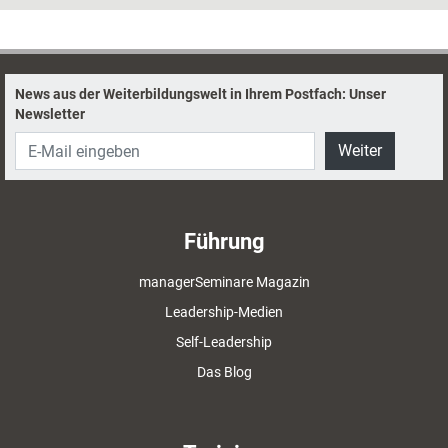
diesen Krisen hervorgehen, wenn Sie sich an fünf Faktoren orientieren.
Abgekürzt ergeben sie das Kürzel HEART.
News aus der Weiterbildungswelt in Ihrem Postfach: Unser
Newsletter
Weiter
Führung
managerSeminare Magazin
Leadership-Medien
Self-Leadership
Das Blog