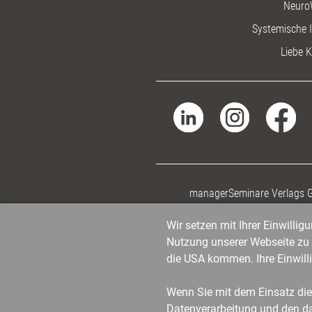
Neuro
Systemische I
Liebe K
managerSeminare Verlags
Wir setzen mit Ihrer Einwilli
Nutzung unserer Webseite zu v
die USA kommen. Ihre Einwill
Wenn Sie mit dem Einsatz dies
Datenverarbeitung und den d