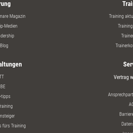
rung
Trai
nare Magazin
Training aktue
ip-Medien
Trainin
adership
Traine
Blog
Trainerko
altungen
Ser
TT
Vertrag w
BE
Ansprechpart
+tipps
A
raining
Barriere
insteiger
Daten
 fürs Training