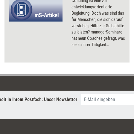
Coaching ist eine Art
entwicklungsorientierte
Begleitung. Doch was sind das
für Menschen, die sich darauf
verstehen, Hilfe zur Selbsthilfe
zu leisten? managerSeminare
hat neun Coaches gefragt, was
sie an ihrer Tätigkeit
besonders fasziniert, woran
sie Qualität im Coaching
festmachen und mit welchen
fragen Klienten auf sie
zukommen.
elt in Ihrem Postfach: Unser Newsletter