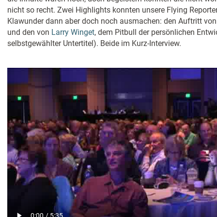
nicht so recht. Zwei Highlights konnten unsere Flying Report
Klawunder dann aber doch noch ausmachen: den Auftritt vo
und den von
Larry Winget
, dem Pitbull der persönlichen Entwi
selbstgewählter Untertitel). Beide im Kurz-Interview.