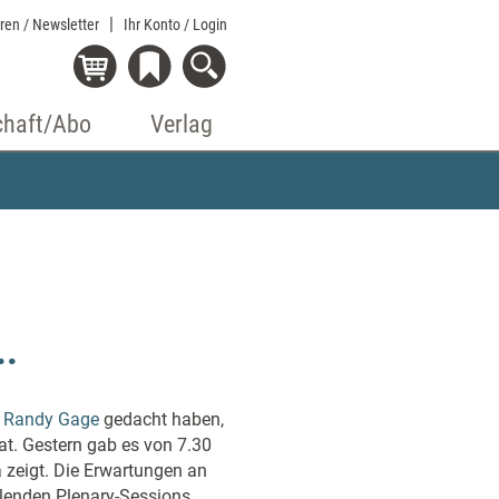
eren / Newsletter
Ihr Konto
/ Login
chaft/Abo
Verlag
..
r
Randy Gage
gedacht haben,
t. Gestern gab es von 7.30
a zeigt. Die Erwartungen an
llenden Plenary-Sessions