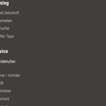
ning
ll Zeitschrift
gsmedien
rkoffer
ffer Tipps
vice
iderrufen
ner / Kontakt
GB
freiheit
schutz