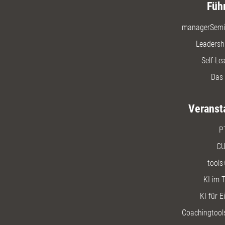
Füh
managerSemi
Leadersh
Self-Le
Das 
Veranst
P
CU
tools
KI im T
KI für E
Coachingtools