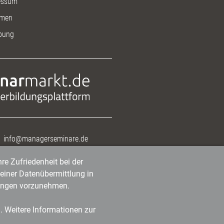
essum
men
bung
info@managerseminare.de
re Zufriedenheit bei der
einer Datenübermittlung in
tlungen vorzunehmen.
n. Weitere Informationen zur