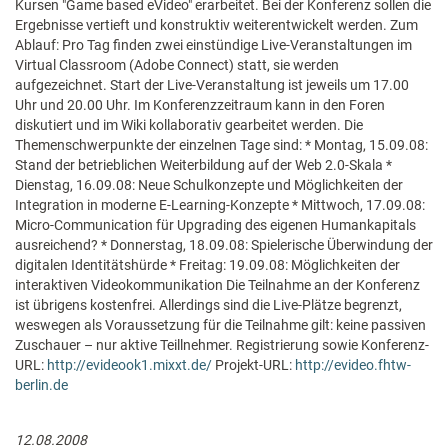
Kursen "Game based eVideo" erarbeitet. Bei der Konferenz sollen die
Ergebnisse vertieft und konstruktiv weiterentwickelt werden. Zum
Ablauf: Pro Tag finden zwei einstündige Live-Veranstaltungen im
Virtual Classroom (Adobe Connect) statt, sie werden
aufgezeichnet. Start der Live-Veranstaltung ist jeweils um 17.00
Uhr und 20.00 Uhr. Im Konferenzzeitraum kann in den Foren
diskutiert und im Wiki kollaborativ gearbeitet werden. Die
Themenschwerpunkte der einzelnen Tage sind: * Montag, 15.09.08:
Stand der betrieblichen Weiterbildung auf der Web 2.0-Skala *
Dienstag, 16.09.08: Neue Schulkonzepte und Möglichkeiten der
Integration in moderne E-Learning-Konzepte * Mittwoch, 17.09.08:
Micro-Communication für Upgrading des eigenen Humankapitals
ausreichend? * Donnerstag, 18.09.08: Spielerische Überwindung der
digitalen Identitätshürde * Freitag: 19.09.08: Möglichkeiten der
interaktiven Videokommunikation Die Teilnahme an der Konferenz
ist übrigens kostenfrei. Allerdings sind die Live-Plätze begrenzt,
weswegen als Voraussetzung für die Teilnahme gilt: keine passiven
Zuschauer – nur aktive Teillnehmer. Registrierung sowie Konferenz-
URL:
http://evideook1.mixxt.de/
Projekt-URL:
http://evideo.fhtw-
berlin.de
12.08.2008