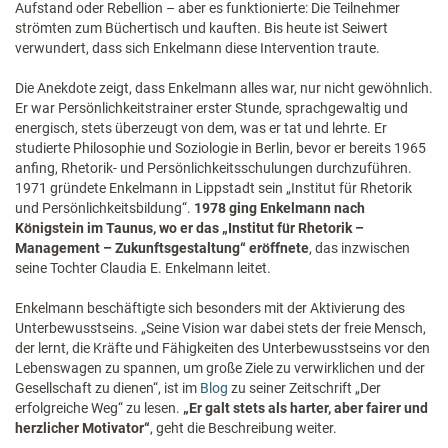
Aufstand oder Rebellion – aber es funktionierte: Die Teilnehmer
strömten zum Büchertisch und kauften. Bis heute ist Seiwert
verwundert, dass sich Enkelmann diese Intervention traute.
Die Anekdote zeigt, dass Enkelmann alles war, nur nicht gewöhnlich.
Er war Persönlichkeitstrainer erster Stunde, sprachgewaltig und
energisch, stets überzeugt von dem, was er tat und lehrte. Er
studierte Philosophie und Soziologie in Berlin, bevor er bereits 1965
anfing, Rhetorik- und Persönlichkeitsschulungen durchzuführen.
1971 gründete Enkelmann in Lippstadt sein „Institut für Rhetorik
und Persönlichkeitsbildung“.
1978 ging Enkelmann nach
Königstein im Taunus, wo er das „Institut für Rhetorik –
Management – Zukunftsgestaltung“ eröffnete
, das inzwischen
seine Tochter Claudia E. Enkelmann leitet.
Enkelmann beschäftigte sich besonders mit der Aktivierung des
Unterbewusstseins. „Seine Vision war dabei stets der freie Mensch,
der lernt, die Kräfte und Fähigkeiten des Unterbewusstseins vor den
Lebenswagen zu spannen, um große Ziele zu verwirklichen und der
Gesellschaft zu dienen“, ist im
Blog
zu seiner Zeitschrift „Der
erfolgreiche Weg“ zu lesen.
„Er galt stets als harter, aber fairer und
herzlicher Motivator“
, geht die Beschreibung weiter.