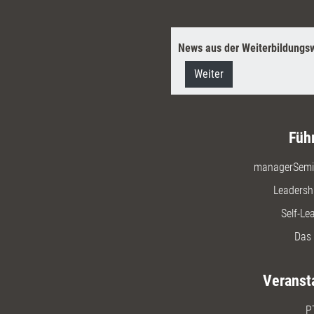
News aus der Weiterbildungsw
Weiter
Füh
managerSemi
Leadersh
Self-Le
Das 
Veranst
P