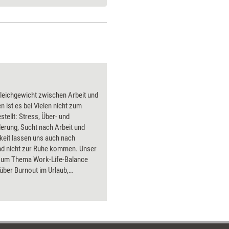
leichgewicht zwischen Arbeit und
en ist es bei Vielen nicht zum
stellt: Stress, Über- und
erung, Sucht nach Arbeit und
keit lassen uns auch nach
nd nicht zur Ruhe kommen. Unser
zum Thema Work-Life-Balance
 über Burnout im Urlaub,
nnte Unternehmen, Arbeitssucht
ut - und zeigt, wie
riedenheit trainiert werden kann.