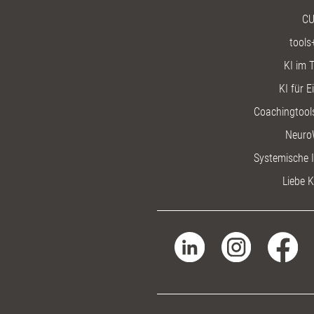
CU
tools
KI im T
KI für E
Coachingtools
Neuro
Systemische I
Liebe K