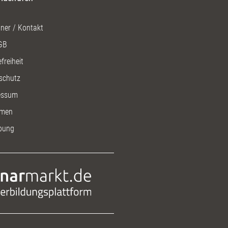
ner / Kontakt
GB
freiheit
schutz
essum
men
bung