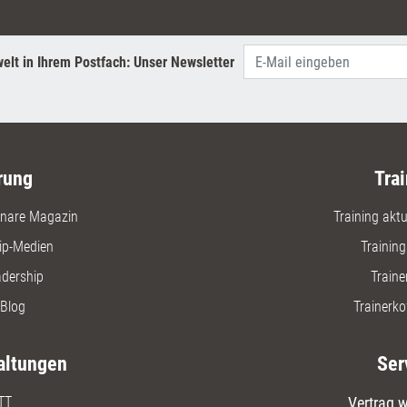
elt in Ihrem Postfach: Unser Newsletter
rung
Trai
nare Magazin
Training aktue
ip-Medien
Trainin
adership
Traine
Blog
Trainerko
altungen
Ser
TT
Vertrag w