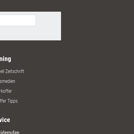
ning
ll Zeitschrift
gsmedien
rkoffer
ffer Tipps
vice
iderrufen