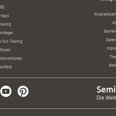
BE
Ansprechpart
+tipps
A
raining
Barriere
insteiger
Daten
 fürs Training
Impr
Wissen
The
nterventionen
Wer
onflikte