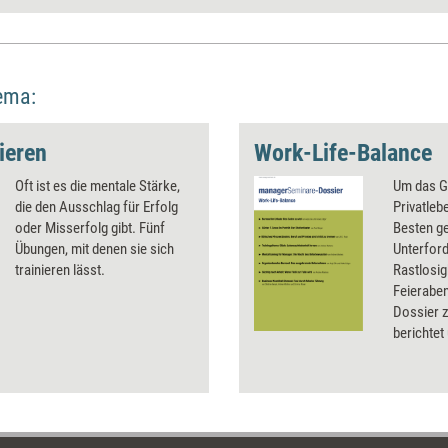
ema:
ieren
Work-Life-Balance
Oft ist es die mentale Stärke,
Um das G
die den Ausschlag für Erfolg
Privatleb
oder Misserfolg gibt. Fünf
Besten ge
Übungen, mit denen sie sich
Unterford
trainieren lässt.
Rastlosig
Feierabe
Dossier 
berichtet
ausgebra
und Boreo
Lebenszuf