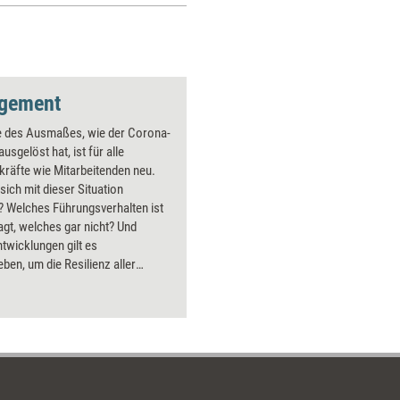
gement
se des Ausmaßes, wie der Corona-
ausgelöst hat, ist für alle
räfte wie Mitarbeitenden neu.
 sich mit dieser Situation
 Welches Führungsverhalten ist
ragt, welches gar nicht? Und
twicklungen gilt es
ben, um die Resilienz aller
gen und die Krisenfestigkeit des
mens dauerhaft zu erhöhen?