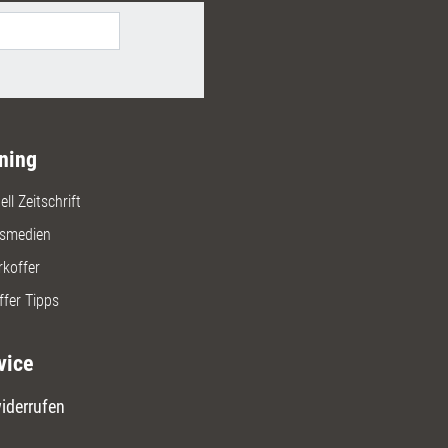
ning
ll Zeitschrift
gsmedien
rkoffer
ffer Tipps
vice
iderrufen