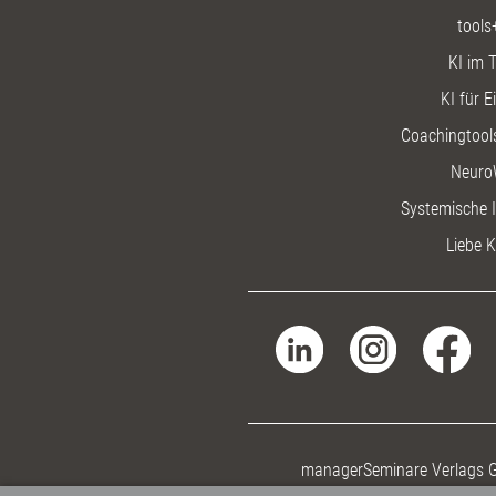
tools
KI im T
KI für E
Coachingtools
Neuro
Systemische I
Liebe K
managerSeminare Verlags