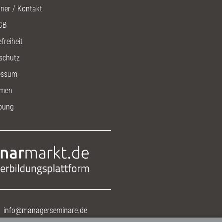
ner / Kontakt
GB
freiheit
schutz
essum
men
bung
info@managerseminare.de