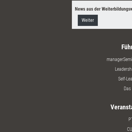
News aus der Weiterbildungsw
Weiter
Füh
managerSemi
Leadersh
Self-Le
Das 
Veranst
P
CU