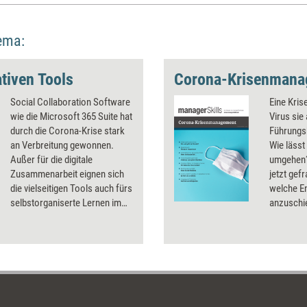
ema:
ativen Tools
Corona-Krisenmana
Social Collaboration Software
Eine Kri
wie die Microsoft 365 Suite hat
Virus sie 
durch die Corona-Krise stark
Führungsk
an Verbreitung gewonnen.
Wie lässt
Außer für die digitale
umgehen?
Zusammenarbeit eignen sich
jetzt gef
die vielseitigen Tools auch fürs
welche En
selbstorganiserte Lernen im
anzuschie
Team. Entscheidend dafür sind
Beschäfti
gut gestaltete Lernpfade.
Unterneh