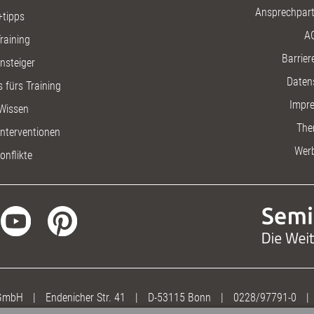
Ansprechpart
+tipps
A
raining
Barriere
insteiger
Daten
 fürs Training
Impr
Wissen
The
nterventionen
Wer
onflikte
 GmbH
|
Endenicher Str. 41
|
D-53115 Bonn
|
0228/97791-0
|