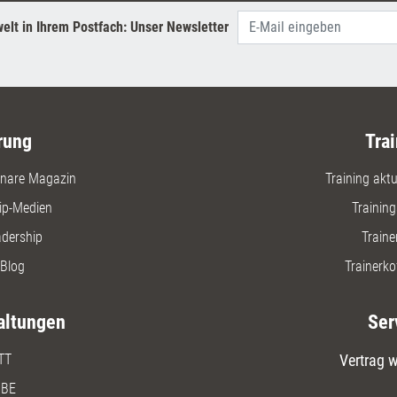
elt in Ihrem Postfach: Unser Newsletter
rung
Trai
nare Magazin
Training aktue
ip-Medien
Trainin
adership
Traine
Blog
Trainerko
altungen
Ser
TT
Vertrag w
BE