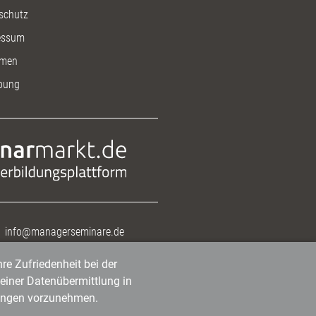
schutz
essum
men
bung
info@managerseminare.de
re Zufriedenheit bei der
einer Datenübermittlung in
tlungen vorzunehmen.