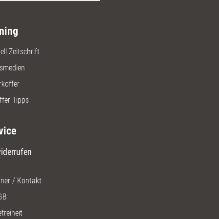
ning
ll Zeitschrift
gsmedien
rkoffer
ffer Tipps
vice
iderrufen
ner / Kontakt
GB
freiheit