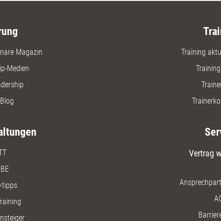
rung
Trai
nare Magazin
Training aktue
ip-Medien
Trainin
adership
Traine
Blog
Trainerko
altungen
Ser
TT
Vertrag w
BE
Ansprechpart
+tipps
A
raining
Barriere
insteiger