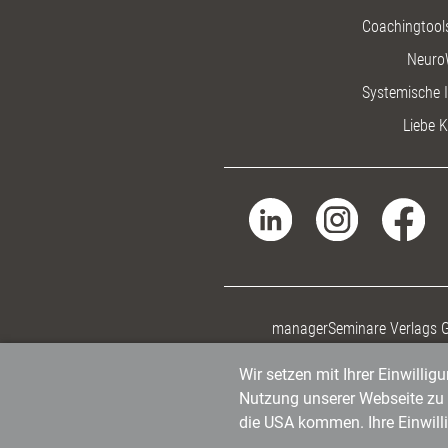
Coachingtools
Neuro
Systemische I
Liebe K
managerSeminare Verlags
Wir setzen mit Ihrer Einwilli
Nutzung unserer Webseite zu v
die USA kommen. Ihre Einwill