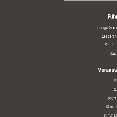
Füh
managerSemi
Leadersh
Self-Le
Das 
Veranst
P
CU
tools
KI im T
KI für E