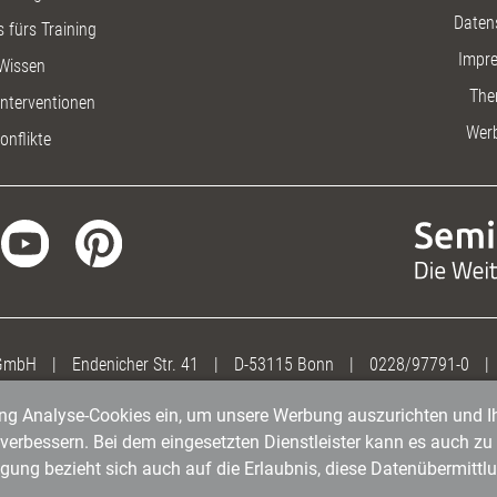
Daten
 fürs Training
Impr
Wissen
The
nterventionen
Wer
onflikte
 GmbH
|
Endenicher Str. 41
|
D-53115 Bonn
|
0228/97791-0
|
gung Analyse-Cookies ein, um unsere Werbung auszurichten und Ih
erbessern. Bei dem eingesetzten Dienstleister kann es auch zu 
igung bezieht sich auch auf die Erlaubnis, diese Datenübermit