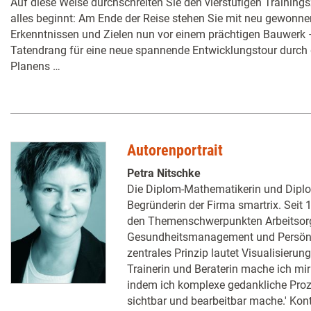
Auf diese Weise durchschreiten Sie den vierstufigen Trainings
alles beginnt: Am Ende der Reise stehen Sie mit neu gewonn
Erkenntnissen und Zielen nun vor einem prächtigen Bauwerk –
Tatendrang für eine neue spannende Entwicklungstour durch d
Planens …
Autorenportrait
Petra Nitschke
Die Diplom-Mathematikerin und Diplo
Begründerin der Firma smartrix. Seit 1
den Themenschwerpunkten Arbeitsorg
Gesundheitsmanagement und Persönli
zentrales Prinzip lautet Visualisierung
Trainerin und Beraterin mache ich mir 
indem ich komplexe gedankliche Proz
sichtbar und bearbeitbar mache.' Kon