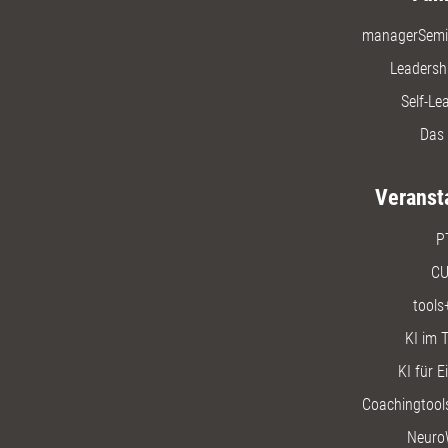
managerSemi
Leadersh
Self-Le
Das 
Veranst
P
CU
tools
KI im T
KI für E
Coachingtools
Neuro