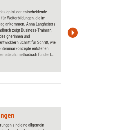
Bildsprache
design ist der entscheidende
Lernen Si
l für Weiterbildungen, die im
Visualisi
ltag ankommen. Anna Langheiters
zu nutzen
dbuch zeigt Business-Trainern,
die Grund
sdesignerinnen und
ermöglich
ntwicklern Schritt für Schritt, wie
beeindru
 Seminarkonzepte entstehen.
Buch erha
tematisch, methodisch fundiert
nachzeic
klarem Fokus auf
wirksamkeit.
ungen
Beamer von hinten
erungen sind eine allgemein
Über 1000