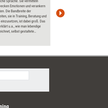
iche Sprache. Sie vermitteln
Flipchart
wecken Emotionen und verankern
PowerPoin
en. Die Bandbreite der
Bildsprac
iten, sie in Training, Beratung und
aktuell ha
einzusetzen, ist dabei groß. Das
Bilder.
rklärt u.a., wie man lebendige
eichnet, selbst gestaltete
n verwendet und durch
tes die Beziehung zum Coachee
t.
ning