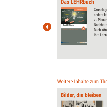
für Trainer
Das LEHRbuch
 Ihre nächste Seminarkonzeption
Grundlag
aktivierenden Methode Humor eng
andere le
en möchten und dabei authentisch
zu Planun
ollen, bietet Ihnen dieses Werk
Nachbere
Kochbuch die passenden Rezepte
Buch könn
en. Die vorgestellten Methoden
Ihre Lehr
nders gut für Fachtrainings
Weitere Inhalte zum Th
Bilder, die bleiben
 wirkungsvolle Grafiken für