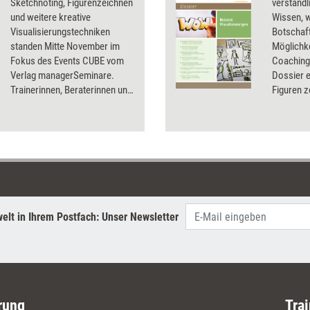
Sketchnoting, Figurenzeichnen
verständl
und weitere kreative
Wissen, 
Visualisierungstechniken
Botschaft
standen Mitte November im
Möglichke
Fokus des Events CUBE vom
Coaching 
Verlag managerSeminare.
Dossier e
Trainerinnen, Beraterinnen und
Figuren z
Coachs konnten wieder viele
Bildkarte
Tipps, Techniken und Impulse
Sketchno
für ihre eigene Berufspraxis
verbesser
mitnehmen.
elt in Ihrem Postfach: Unser Newsletter
rung
Trai