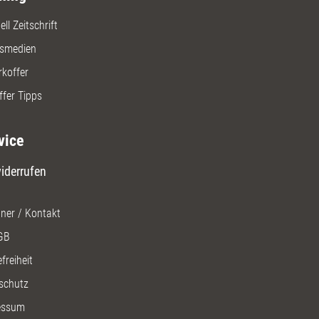
ll Zeitschrift
gsmedien
rkoffer
ffer Tipps
vice
iderrufen
ner / Kontakt
GB
freiheit
schutz
essum