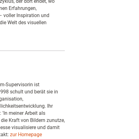
zyklus, der dort endet, wo
enen Erfahrungen,
 voller Inspiration und
ie Welt des visuellen
m-Supervisorin ist
998 schult und berät sie in
anisation,
chkeitsentwicklung. Ihr
: 'In meiner Arbeit als
die Kraft von Bildern zunutze,
esse visualisiere und damit
takt:
zur Homepage