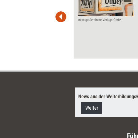
 und Pinnwand, für Handouts und
t-Charts erleichtern Ihre
he. Als Mitglied von Training
ben Sie Flatrate-Zugriff auf alle
managerSeminare Verlags GmbH
News aus der Weiterbildungsw
Weiter
Füh