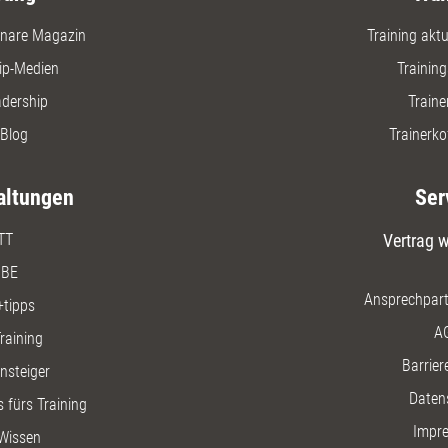
nare Magazin
Training aktue
ip-Medien
Trainin
adership
Traine
Blog
Trainerko
altungen
Ser
TT
Vertrag w
BE
Ansprechpart
+tipps
A
raining
Barriere
insteiger
Daten
 fürs Training
Impr
Wissen