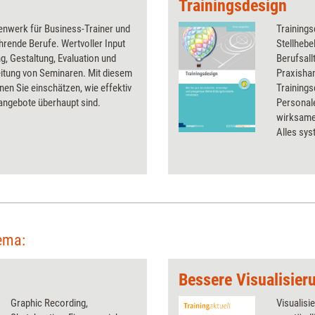
Trainingsdesign
enwerk für Business-Trainer und
Trainings
hrende Berufe. Wertvoller Input
Stellhebe
g, Gestaltung, Evaluation und
Berufsal
itung von Seminaren. Mit diesem
Praxishan
en Sie einschätzen, wie effektiv
Training
angebote überhaupt sind.
Personale
wirksame
Alles sys
und mit 
Transfer
ema:
Bessere Visualisier
Graphic Recording,
Visualisi