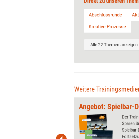
Direkt zu unseren Them
Abschlussrunde
Akt
Kreative Prozesse
Alle 22 Themen anzeigen
Weitere Trainingsmedi
cken
ettes Konzept für ein dreitägiges
Der Train
tsseminar zusammen mit der
Sparen Si
ung von über 120 kreativen
Spielbar-
, direkt zum Nachmachen.
Fortsetzu