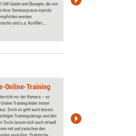
 248 Spiele und Übungen, die von
Variation
in ihrer Seminarpraxis erprobt
Anwendun
 empfohlen werden.
ausführli
reiche sind u.a. Konflikt-,
Übungen e
ations- und Kreativmanagement,
Seminaren
rozesse, Ausdrucksvermögen,
nach den
on und Evaluation. Als
Phasen: <
rtensystem verwendbar.
<li>Theme
<li>Koop
<li>Motiv
<li>Wahrn
<li>Ausw
ve-Online-Training
Regeln und Abspra
terricht vor der Kamera – so
Über 1000
e-Online-Training leider immer
Flipchart
aus. Doch es geht auch besser.
PowerPoin
ichtigen Trainingsdesign und den
Bildsprac
 Tools lassen sich auch virtuell
aktuell ha
onen mit und zwischen den
Bilder.
enden anstoßen. Praktische