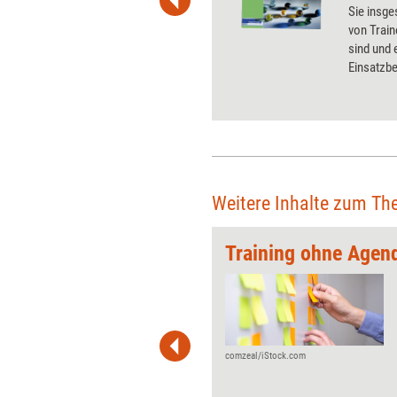
 Beim Lesen dieses Buchs können
Sie insge
h gute Ideen entstehen ...
von Train
sind und
Einsatzbe
Kommunik
Gruppenp
Kooperati
Karteika
Weitere Inhalte zum Th
chen
Training ohne Agen
 wirkungsvolle Grafiken für
 und Pinnwand, für Handouts und
t-Charts erleichtern Ihre
he. Als Mitglied von Training
ben Sie Flatrate-Zugriff auf alle
comzeal/iStock.com