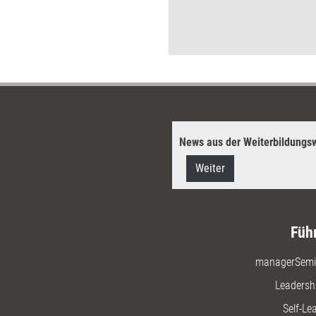
News aus der Weiterbildungsw
Weiter
Füh
managerSemi
Leadersh
Self-Le