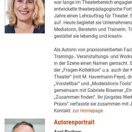
war lange im Theaterbereich engagiert,
entwickelte theaterpädagogische Fort
Jahre einen Lehrauftrag für Theater. 
auf. Heute begleitet sie Unternehmen
Mediatorin, Beraterin und Trainerin.
gestaltet sie lebendig und kreativ.
Als Autorin von praxisorientierten Fa
Trainings-, Veranstaltungs- und Work
in der Szene einen Namen gemacht. S
der „Fragen-Kollektion” u.a. auch de
Theater“ (mit M. Havermann-Feye),
„Vorstellbar“ und „Moderations-Tools
gemeinsam mit Gabriele Braemer „Ein
„Zusammen finden“. Ihr jüngstes Werk
Praxis” verfasste sie zusammen mit 
Kontakt:
zur Homepage
Autorenportrait
Axel Rachow