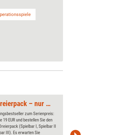
perationsspiele
Angebot: Spielbar-Dreierpack – nur als ebooks
Ludus & Co
ingsbestseller zum Serienpreis:
Erleben S
e 19 EUR und bestellen Sie den
des bekan
Dreierpack (Spielbar I, Spielbar II
Rachow. 
bar III). Es erwarten Sie
das erfor