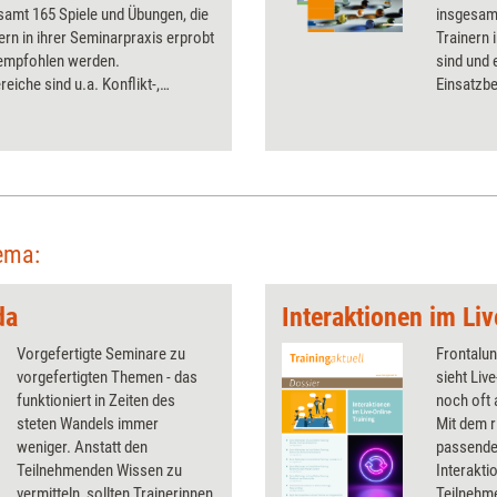
samt 165 Spiele und Übungen, die
insgesamt
ern in ihrer Seminarpraxis erprobt
Trainern 
 empfohlen werden.
sind und
reiche sind u.a. Konflikt-,
Einsatzbe
ations- und Kreativmanagement,
Kommunik
rozesse, Ausdrucksvermögen,
Gruppenp
on und Evaluation. Als
Kooperati
rtensystem verwendbar.
Karteika
ema:
da
Interaktionen im Li
Vorgefertigte Seminare zu
Frontalun
vorgefertigten Themen - das
sieht Liv
funktioniert in Zeiten des
noch oft 
steten Wandels immer
Mit dem r
weniger. Anstatt den
passenden
Teilnehmenden Wissen zu
Interakti
vermitteln, sollten Trainerinnen
Teilnehm