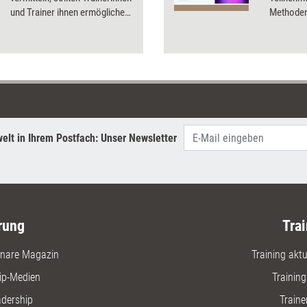
und Trainer ihnen ermöglichen,
Methoden 
ihre eigenen Themen auf die
Agenda zu setzen. Wie es
funktioniert, Seminare für die
neuen Anforderungen der
VUKA-Welt fit zu machen,
erklärt die Trainerin Nadja
Petranovskaja.
elt in Ihrem Postfach: Unser Newsletter
rung
Trai
nare Magazin
Training aktue
ip-Medien
Trainin
adership
Traine