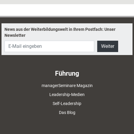
irgendwann auf, diese zu erwarten. Warum ein Mangel an
Selbstwirksamkeitserwartung nicht empfehlenswert ist und wie er sich
beseitigen lässt.
News aus der Weiterbildungswelt in Ihrem Postfach: Unser
Newsletter
Weiter
Führung
managerSeminare Magazin
Leadership-Medien
Self-Leadership
Das Blog