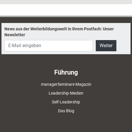
fernhalten. Dennoch empfiehlt es sich, den Filtersatz nicht einfach zu
beseitigen, sondern für die Qualitätsverbesserung zu nutzen.
News aus der Weiterbildungswelt in Ihrem Postfach: Unser
Newsletter
Weiter
Führung
managerSeminare Magazin
Leadership-Medien
Self-Leadership
Das Blog