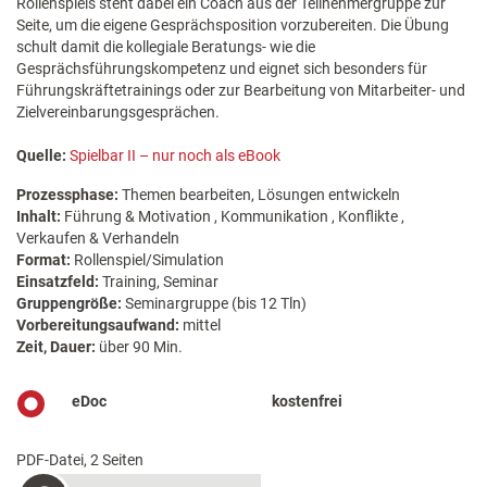
Rollenspiels steht dabei ein Coach aus der Teilnehmergruppe zur
Seite, um die eigene Gesprächsposition vorzubereiten. Die Übung
schult damit die kollegiale Beratungs- wie die
Gesprächsführungskompetenz und eignet sich besonders für
Führungskräftetrainings oder zur Bearbeitung von Mitarbeiter- und
Zielvereinbarungsgesprächen.
Quelle:
Spielbar II – nur noch als eBook
Prozessphase:
Themen bearbeiten, Lösungen entwickeln
Inhalt:
Führung & Motivation , Kommunikation , Konflikte ,
Verkaufen & Verhandeln
Format:
Rollenspiel/Simulation
Einsatzfeld:
Training, Seminar
Gruppengröße:
Seminargruppe (bis 12 Tln)
Vorbereitungsaufwand:
mittel
Zeit, Dauer:
über 90 Min.
eDoc
kostenfrei
PDF-Datei, 2 Seiten