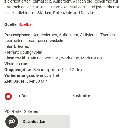
zielorientierter Teamarbeit. Außerdem werden die Teilnehmer für
unterschiedliche Rollen in Teams sensibilisiert - und jeder erkennt
seine individuellen Stärken, Potenziale und Defizite.
Quelle:
Spielbar
Prozessphase:
Kennenlernen, Auflockern, Aktivieren , Themen
bearbeiten, Lösungen entwickeln
Inhalt:
Teams
Format:
Übung/Spiel
Einsatzfeld:
Training, Seminar , Workshop, Moderation,
Visualisierung
Gruppengröße:
Seminargruppe (bis 12 Tln)
Vorbereitungsaufwand:
mittel
Zeit, Dauer:
über 90 Min.
eDoc
kostenfrei
PDF-Datei, 2 Seiten
Downloaden