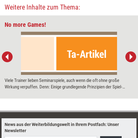
Weitere Inhalte zum Thema:
No more Games!
Viele Trainer lieben Seminarspiele, auch wenn die oft ohne große
Wirkung verpuffen. Denn: Einige grundlegende Prinzipien der Spiel­
pädagogik sind in Managementtrainings fehl am Platz. Bernd Heckmair
erklärt, wie Lernprojekte gelingen, die Spaß und Ernst miteinander
verbinden und so echte Veränderungen anstoßen können.
News aus der Weiterbildungswelt in Ihrem Postfach: Unser
Newsletter