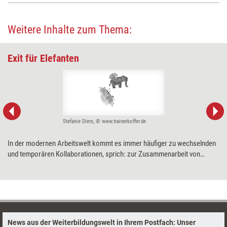
Weitere Inhalte zum Thema:
Exit für Elefanten
Stefanie Diers, © www.trainerkoffer.de
In der modernen Arbeitswelt kommt es immer häufiger zu wechselnden
und temporären Kollaborationen, sprich: zur Zusammenarbeit von
Menschen, die sich möglicherweise nicht so vertraut sind. Nicht selten
entstehen in einem solchen Setting früher oder später
unausgesprochene Hemmnisse, die sich negativ auf die
Teamperformance auswirken können. Zwei Methoden helfen dabei, die
„Elefanten im Raum“ zu identifizieren und nach draußen zu begleiten.
News aus der Weiterbildungswelt in Ihrem Postfach: Unser